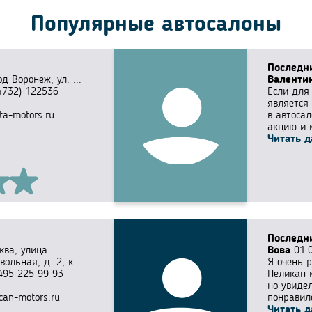
Популярные автосалоны
Последн
од Воронеж, ул. ...
Валенти
4732) 122536
Если для
является
ta-motors.ru
в автосал
акцию и м
Читать д
Последн
ква, улица
Вова
01.0
вольная, д. 2, к. ...
Я очень р
495 225 99 93
Пеликан 
но увидел
ican-motors.ru
понравило
Читать д