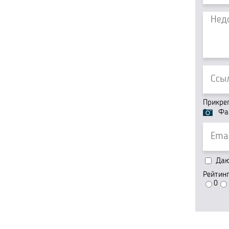
Прикре
Фа
Даю 
Рейтин
0