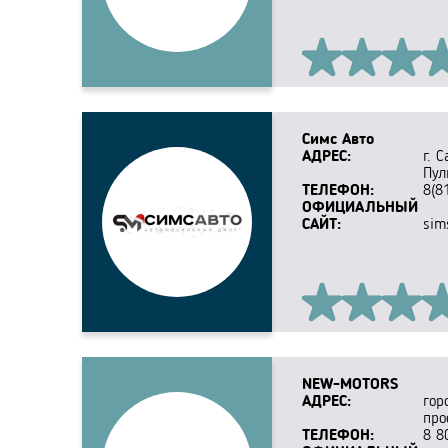
Симс Авто
АДРЕС:
г. 
Пул
ТЕЛЕФОН:
8(8
ОФИЦИАЛЬНЫЙ
САЙТ:
sim
NEW-MOTORS
АДРЕС:
гор
прое
ТЕЛЕФОН:
8 8