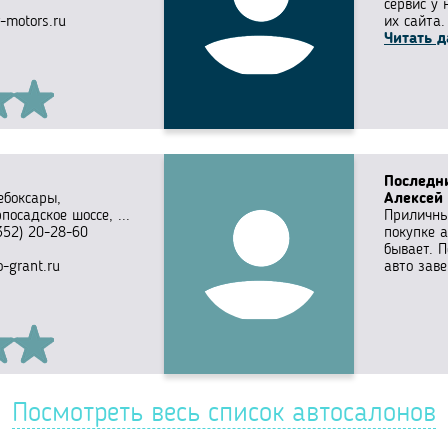
сервис у 
-motors.ru
их сайта.
Читать д
Последн
Чебоксары,
Алексей
посадское шоссе, ...
Приличны
352) 20-28-60
покупке а
бывает. 
o-grant.ru
авто зав
Посмотреть весь список автосалонов