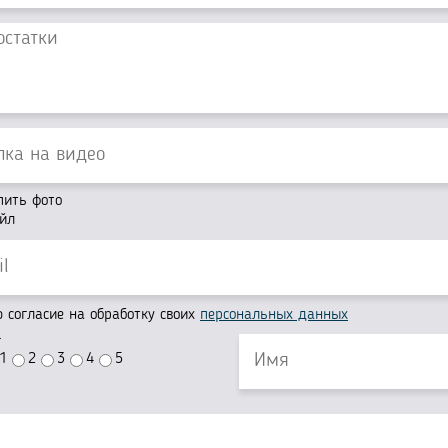
пить фото
йл
согласие на обработку своих
персональных данных
г
1
2
3
4
5