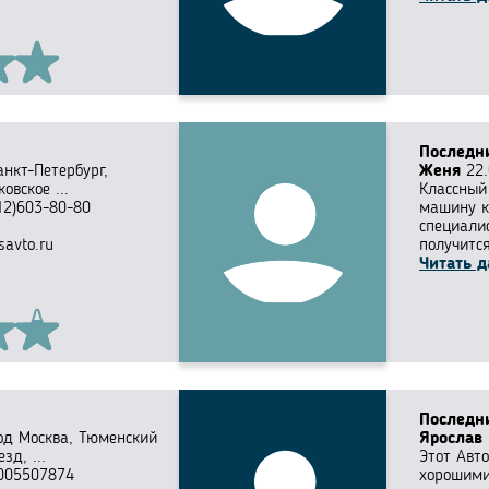
Последн
Санкт-Петербург,
Женя
22.
ковское ...
Классный
12)603-80-80
машину к
специали
savto.ru
получится
Читать д
Последн
од Москва, Тюменский
Ярослав
зд, ...
Этот Авто
005507874
хорошими