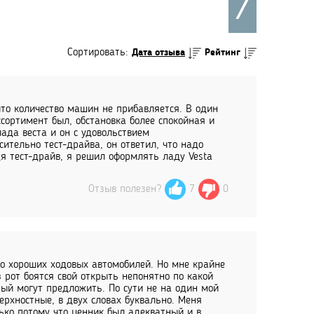
Сортировать:
Дата отзыва
Рейтинг
то количество машин не прибавляется. В один
ссортимент был, обстановка более спокойная и
ада веста и он с удовольствием
ительно тест-драйва, он ответил, что надо
дя тест-драйв, я решил оформлять ладу Vesta
Отзыв полезен?
7
0
го хороших ходовых автомобилей. Но мне крайне
з рот боятся свой открыть непонятно по какой
рый могут предложить. По сути не на один мой
ерхностные, в двух словах буквально. Меня
лько потому что ценник был адекватный и в