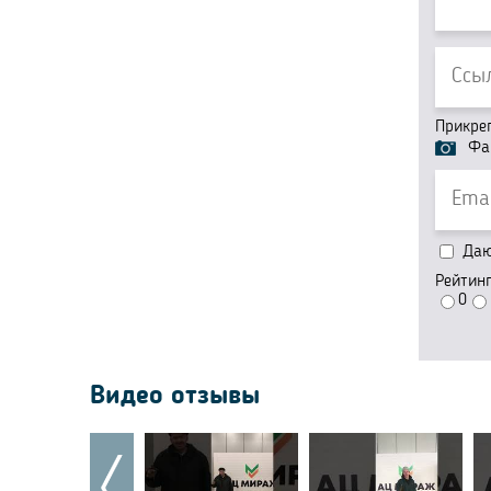
Прикре
Фа
Даю 
Рейтин
0
Видео отзывы