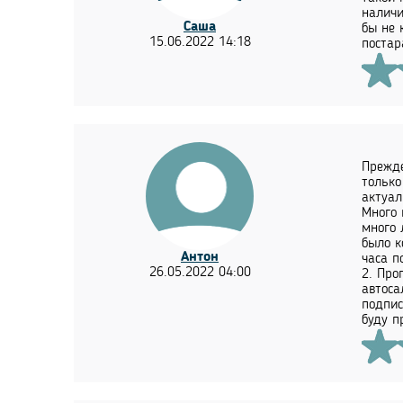
наличи
Саша
бы не 
15.06.2022 14:18
постар
Прежде
только
актуал
Много 
много 
было к
Антон
часа п
26.05.2022 04:00
2. Про
автоса
подпис
буду п