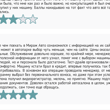
и была, что мне как раз и было важно, но консультацией я был оч
купил у них машину. Баллы накидываю на тот факт что авто всё та
ались.
 чем поехать в Мираж Авто ознакомился с информацией на их сайте
 может в автопарке выбор чуть меньше, чем на сайте. Цены оказа
ьные. Обслуживание довольно хорошее, по крайней мере, менедже
полезной информации от него узнал, помог мне с выбором машины.
людей, но и персонала было достаточно. Тест-драйв организовал
омфортно. Машину кстати брал в кредит, впервые получилось так б
отребовалось. В основном все операции проводила менеджер, от м
грамму выбрал без первоначального взноса, но даже при этом усл
лона получил видеорегистратор, мелочь, но приятно. Машину подг
ания документов. Доволен остался работой автосалона в целом, 
родолжать, сам точно еще обращусь.