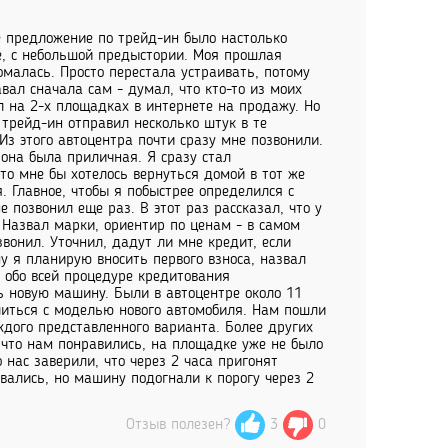
ое предложение по трейд-ин было настолько
ое, с небольшой предыстории. Моя прошлая
омалась. Просто перестала устраивать, потому
вал сначала сам - думал, что кто-то из моих
л на 2-х площадках в интернете на продажу. Но
 трейд-ин отправил несколько штук в те
Из этого автоцентра почти сразу мне позвонили.
она была приличная. Я сразу стал
что мне бы хотелось вернуться домой в тот же
. Главное, чтобы я побыстрее определился с
позвонил еще раз. В этот раз рассказал, что у
Назвал марки, ориентир по ценам - в самом
вонил. Уточнил, дадут ли мне кредит, если
у я планирую вносить первого взноса, назвал
я обо всей процедуре кредитования
ь новую машину. Были в автоцентре около 11
литься с моделью нового автомобиля. Нам пошли
ждого представленного варианта. Более других
 что нам понравились, на площадке уже не было
нас заверили, что через 2 часа пригонят
вались, но машину подогнали к порогу через 2
Отзыв полезен?
3
0