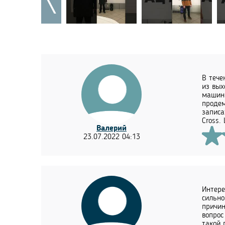
В тече
из вых
машины
продем
записа
Cross.
Валерий
23.07.2022 04:13
Интере
сильно
причин
вопрос
такой 