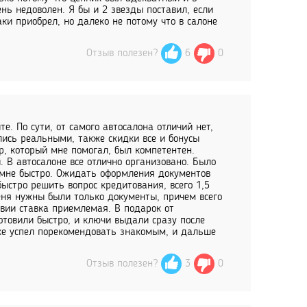
ень недоволен. Я бы и 2 звезды поставил, если
ки приобрел, но далеко не потому что в салоне
Отзыв полезен?
6
0
. По сути, от самого автосалона отличий нет,
лись реальными, также скидки все и бонусы
р, который мне помогал, был компетентен.
 В автосалоне все отлично организовано. Было
и мне быстро. Ожидать оформления документов
ыстро решить вопрос кредитования, всего 1,5
еня нужны были только документы, причем всего
овии ставка приемлемая. В подарок от
отовили быстро, и ключи выдали сразу после
уже успел порекомендовать знакомым, и дальше
Отзыв полезен?
3
0