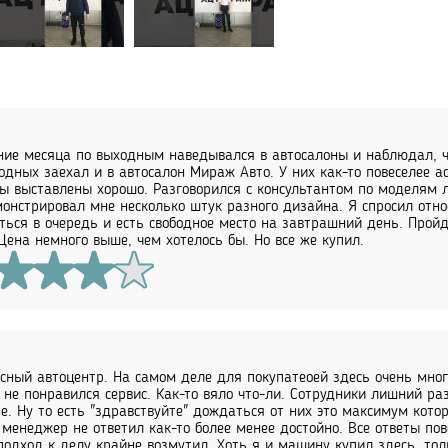
ние месяца по выходным наведывался в автосалоны и наблюдал, ч
одных заехал и в автосалон Мираж Авто. У них как-то повеселее а
 выставлены хорошо. Разговорился с консультантом по моделям л
онстрировал мне несколько штук разного дизайна. Я спросил относ
ться в очередь и есть свободное место на завтрашний день. Прой
 Цена немного выше, чем хотелось бы. Но все же купил.
сный автоцентр. На самом деле для покупатеоей здесь очень мно
 не понравился сервис. Как-то вяло что-ли. Сотрудники лишний ра
е. Ну то есть "здравствуйте" дождаться от них это максимум кото
 менеджер не ответил как-то более менее достойно. Все ответы пов
подход к делу крайне возмутил. Хоть я и машину купил здесь, то