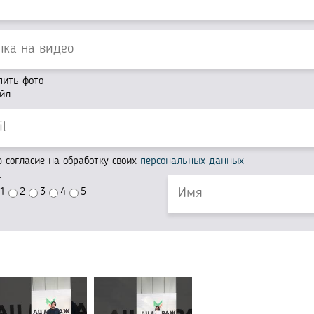
пить фото
йл
согласие на обработку своих
персональных данных
г
1
2
3
4
5