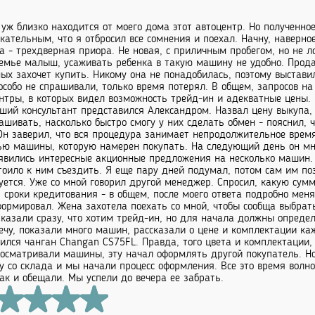
 уж близко находится от моего дома этот автоцентр. Но полученн
кательным, что я отбросил все сомнения и поехал. Начну, наверн
 - трехдверная приора. Не новая, с приличным пробегом, но не л
семье малыш, усаживать ребенка в такую машину не удобно. Прода
ых захочет купить. Никому она не понадобилась, поэтому выстави
особо не спрашивали, только время потерял. В общем, запросов на
нтры, в которых видел возможность трейд-ин и адекватные цены. 
ший консультант представился Александром. Назвал цену выкупа, 
ашивать, насколько быстро смогу у них сделать обмен - пояснил, 
Он заверил, что вся процедура занимает непродолжительное время
ю машины, которую намерен покупать. На следующий день он мне 
явились интересные акционные предложения на несколько машин. 
тоило к ним съездить. Я еще пару дней подумал, потом сам им поз
уется. Уже со мной говорил другой менеджер. Спросил, какую сумм
, сроки кредитования - в общем, после моего ответа подробно мен
ормировал. Жена захотела поехать со мной, чтобы сообща выбрат
Сказали сразу, что хотим трейд-ин, но для начала должны опреде
ечу, показали много машин, рассказали о цене и комплектации ка
ился чанган Changan CS75FL. Правда, того цвета и комплектации,
 осматривали машины, эту начал оформлять другой покупатель. Но 
 со склада и мы начали процесс оформления. Все это время волно
как и обещали. Мы успели до вечера ее забрать.