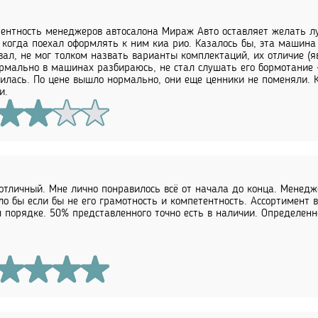
ентность менеджеров автосалона Мираж Авто оставляет желать лу
 когда поехал оформлять к ним киа рио. Казалось бы, эта машина
вал, не мог толком назвать варианты комплектаций, их отличие (яв
рмально в машинах разбираюсь, не стал слушать его бормотание 
илась. По цене вышло нормально, они еще ценники не поменяли. К
и.
отличный. Мне лично понравилось всё от начала до конца. Менед
ло бы если бы не его грамотность и компетентность. Ассортимент в
 порядке. 50% представленного точно есть в наличии. Определе