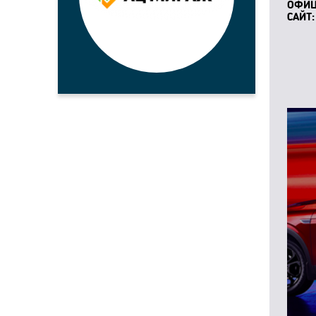
ОФИ
САЙТ: