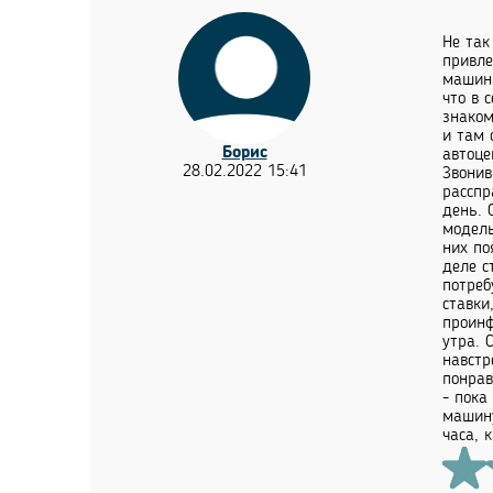
Не так
привле
машина
что в 
знаком
и там 
Борис
автоце
28.02.2022 15:41
Звонив
расспр
день. 
модель
них по
деле с
потреб
ставки
проинф
утра. 
навстр
понрав
- пока
машину
часа, 