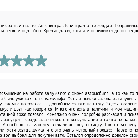
 вчера пригнал из Автоцентра Ленинград авто хендай. Понравилос
ли четко и подробно. Кредит дали, хотя я и переживал до последне
повышения на работе задумался о смене автомобиля, а то как то 
и было уже как то не камильфо. Хоть и поиски салона затянулись 
 как мне показалось в достойном салоне по итогу. Здесь в салон
вкус и цвет как говорится. Много что есть в наличии, и моя машин
ьтацией тоже повезло. Менеджер очень подробно рассказал и пока
ь изнутри. Порадовала четкость в консультации и то что не навя
. А наоборот на машину сделали хорошую скидку. Так что машину 
ли, хотя всегда думал что это очень муторный процесс. Наверно по
е зря выбрал для покупки авто. Остался определенно доволен св