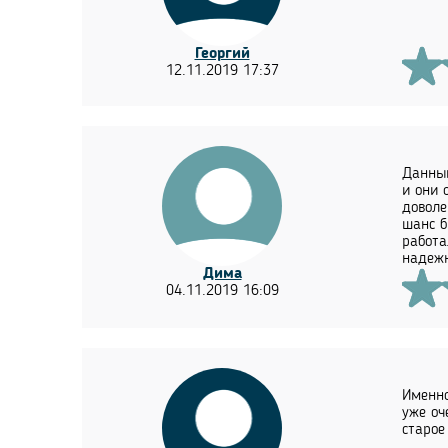
Георгий
12.11.2019 17:37
Данный
и они 
доволе
шанс б
работа
надежн
Дима
04.11.2019 16:09
Именно
уже оч
старое