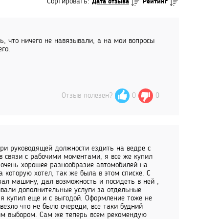
Сортировать:
Дата отзыва
Рейтинг
ь, что ничего не навязывали, а на мои вопросы
го.
Отзыв полезен?
0
0
при руководящей должности ездить на ведре с
в связи с рабочими моментами, я все же купил
е очень хорошее разнообразие автомобилей на
а которую хотел, так же была в этом списке. С
зал машину, дал возможность и посидеть в ней ,
зывали дополнительные услуги за отдельные
я купил еще и с выгодой. Оформление тоже не
везло что не было очереди, все таки будний
оим выбором. Сам же теперь всем рекомендую