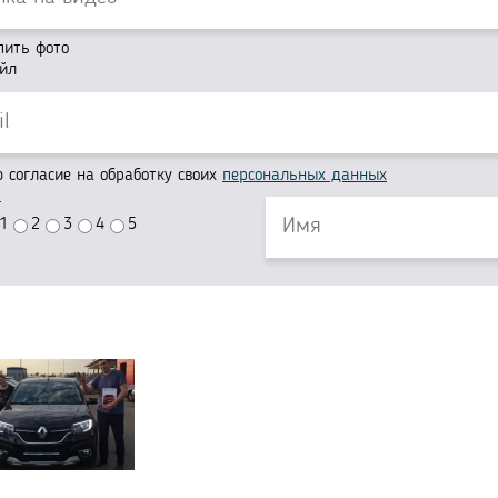
пить фото
йл
согласие на обработку своих
персональных данных
г
1
2
3
4
5