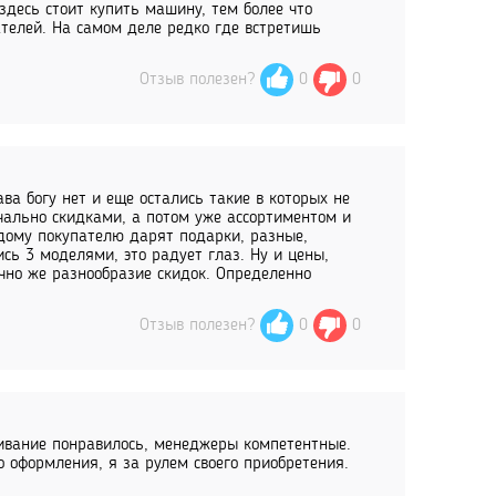
здесь стоит купить машину, тем более что
телей. На самом деле редко где встретишь
Отзыв полезен?
0
0
ва богу нет и еще остались такие в которых не
ачально скидками, а потом уже ассортиментом и
дому покупателю дарят подарки, разные,
сь 3 моделями, это радует глаз. Ну и цены,
чно же разнообразие скидок. Определенно
Отзыв полезен?
0
0
ивание понравилось, менеджеры компетентные.
 оформления, я за рулем своего приобретения.