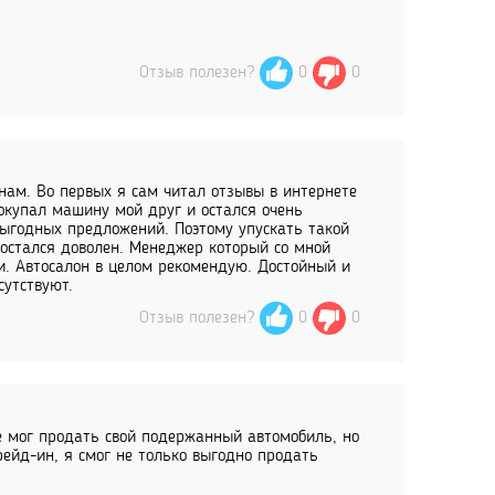
Отзыв полезен?
0
0
ам. Во первых я сам читал отзывы в интернете
окупал машину мой друг и остался очень
выгодных предложений. Поэтому упускать такой
остался доволен. Менеджер который со мной
ри. Автосалон в целом рекомендую. Достойный и
утствуют.
Отзыв полезен?
0
0
не мог продать свой подержанный автомобиль, но
рейд-ин, я смог не только выгодно продать