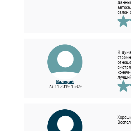
данный
автоса
салон 
Я дума
стремн
отноше
смотря
конечн
лучший
Валерий
23.11.2019 15:09
Хороши
Воспол