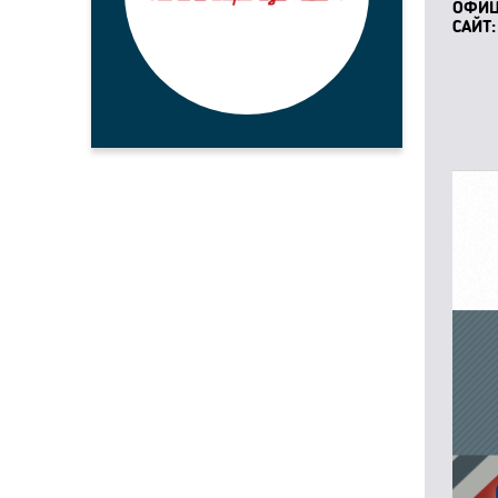
ОФИ
САЙТ: