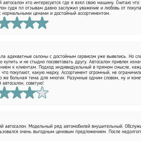
 автосалон кто интересуется где я взял свою машину. Считаю что 
лон судя пл отзывам давно заслужил уважение и любовь от покупа
с нормальными ценами и достойный ассортиментом.
ла адекватные салоны с достойным сервисом уже вывелись. Но сла
о купить и не стыдно посоветовать другу. Автосалон привлек изн
нием к клиентам. Подход индивидуальный в прямом смысле, каж
 что покупают, какую марку. Ассортимент огромный, не ограничили
о же больная тема для многих. Разумные одним словом, ну и коне
 автосалон, советую!
й автосалон. Модельный ряд автомобилей внушительный. Обслуж
ьзовался очень выгодным ценовым предложением. После недолгого