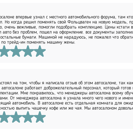
осалоне впервые узнал с местного автомобильного форума, там кто
л. Но когда решил поменять свой Фольцваген на новую модель, 
о, очень вежливые, помогли подобрать комплекцию. Цены кстати в
 авто без проблем, пошел на оформление. все документы заполни
 остальные бумаги. Машиной не нарадуюсь, не пожалел что обрати
 по трейд-ин поменять машину жены.
стоял на том, чтобы я написала отзыв об этом автосалоне, так как
В автосалоне работает доброжелательный персонал, который готов
лектации. Мне понравилось, что менеджеры автосалона всему обу
ами. От менеджера автосалона я узнала много чего нового и имен
ящий автомобиль. В автосалоне есть отдельная комната для ожид
ностью выпить чашечку кофе или же чая. Мы автосалоном доволь