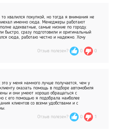
 то хвалился покупкой, но тогда я внимания не
приехал именно сюда. Менеджеры работают
полне адекватные, самые низкие по городу.
ли быстро, сразу подготовили и оригинальный
лся сюда, работаю честно и надежно. Хочу
Отзыв полезен?
0
0
 это у меня намного лучше получается, чем у
 клиенту оказать помощь в подборе автомобиля
чены и они умеют хорошо обращаться с
но с его помощью я подобрала наиболее
ания клиентов со всеми удобствами и с
ны.
Отзыв полезен?
0
1