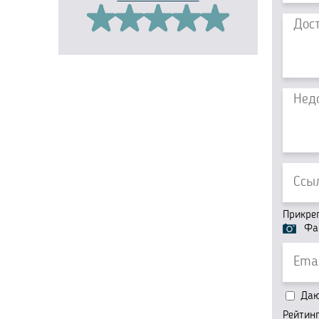
Прикре
Фа
Даю 
Рейтин