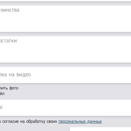
пить фото
йл
согласие на обработку своих
персональных данных
г