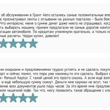
 об обслуживании в Грант Авто остались самые положительные впеч
е просматривал ленты с отзывами на разных порталах - было бояз
 Что интересно, меня о сумме денег даже никто не спрашивал, ког
ть выбирать машину, причем предлагали не самые дорогие компле
атации автомобиля. По кредитам упомянули кратенько, а только к
ные расчеты. Черри купил, доволен!
ми скидками и предложениями трудно устоять и не сделать покуп
орт и сейчас понял, что пора уже наконец-то это сделать. Выбра
х- Renault Kaptur. С такой ценой это просто сказка. А если ещё взя
е и ещё небольшую сумму скинут. Деньги мне карман не жгут, так 
ение всех документов ушло пару часов. За это время мне предлож
тили чашечкой кофе. Так что, могу похвалить такое обращение с кл