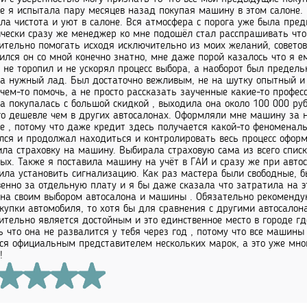
е я испытала пару месяцев назад покупая машину в этом салоне.
ла чистота и уют в салоне. Вся атмосфера с порога уже была пре
чески сразу же менеджер ко мне подошёл стал расспрашивать что 
ительно помогать исходя исключительно из моих желаний, совет
ился он со мной конечно знатно, мне даже порой казалось что я е
 не торопил и не ускорял процесс выбора, а наоборот был предель
а нужный лад. Был достаточно вежливым, не на шутку опытный и 
чем-то помочь, а не просто рассказать заученные какие-то профе
 покупалась с большой скидкой , выходила она около 100 000 руб
о дешевле чем в других автосалонах. Оформляли мне машину за н
е , потому что даже кредит здесь получается какой-то феноменал
лся и продолжал находиться и контролировать весь процесс оформ
ла страховку на машину. Выбирала страховую сама из всего списк
ых. Также я поставила машину на учёт в ГАИ и сразу же при авто
ила установить сигнализацию. Как раз мастера были свободные, б
венно за отдельную плату и я бы даже сказала что затратила на эт
на своим выбором автосалона и машины . Обязательно рекоменду
купки автомобиля, то хотя бы для сравнения с другими автосалон
ительно является достойным и это единственное место в городе г
ь что она не развалится у тебя через год , потому что все машин
ся официальным представителем нескольких марок, а это уже мног
!