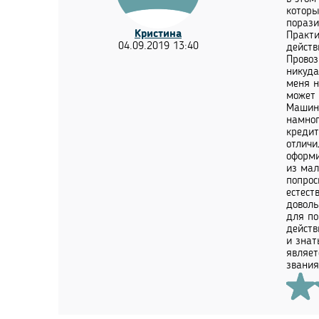
которы
порази
Кристина
Практи
04.09.2019 13:40
действ
Провоз
никуда
меня н
может 
Машина
намног
кредит
отличи
оформи
из мал
попрос
естест
доволь
для по
действ
и знат
являет
звания