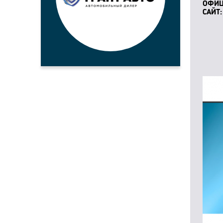
ОФИ
САЙТ: