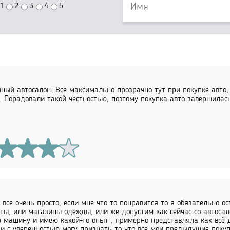
1
2
3
4
5
ный автосалон. Все максимально прозрачно тут при покупке авто,
. Порадовали такой честностью, поэтому покупка авто завершилась
 все очень просто, если мне что-то понравится то я обязательно о
ты, или магазины одежды, или же допустим как сейчас со автосал
 машину и имею какой-то опыт , примерно представляла как всё д
 и с уверенностью могу признать то что все мои предыдущие поку