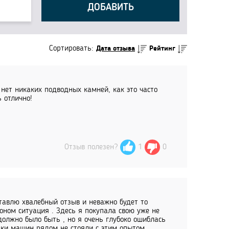
ДОБАВИТЬ
Сортировать:
Дата отзыва
Рейтинг
 нет никаких подводных камней, как это часто
 отлично!
Отзыв полезен?
1
0
ставлю хвалебный отзыв и неважно будет то
оном ситуация . Здесь я покупала свою уже не
олжно было быть , но я очень глубоко ошиблась
пки машин рядом не стояли с этим опытом,