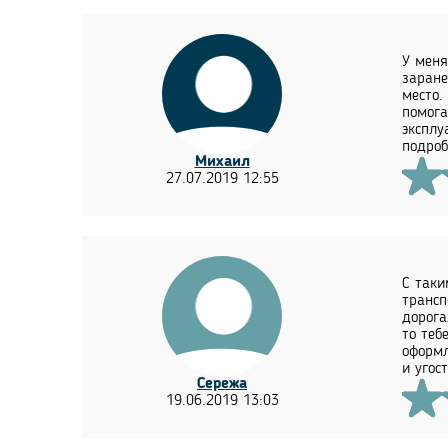
У меня
заране
место.
помога
эксплу
подроб
Михаил
27.07.2019 12:55
С таки
трансп
дорога
то теб
оформл
и угос
Сережа
19.06.2019 13:03