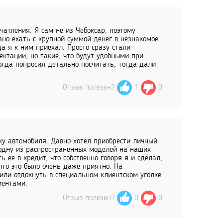
атления. Я сам не из Чебоксар, поэтому
но ехать с крупной суммой денег в незнакомое
да я к ним приехал. Просто сразу стали
ктации, но такие, что будут удобными при
огда попросил детально посчитать, тогда дали
Отзыв полезен?
1
0
ку автомобиля. Давно хотел приобрести личный
л одну из распространенных моделей на наших
ть ее в кредит, что собственно говоря я и сделал,
что это было очень даже приятно. На
или отдохнуть в специальном клиентском уголке
иентами.
Отзыв полезен?
0
0