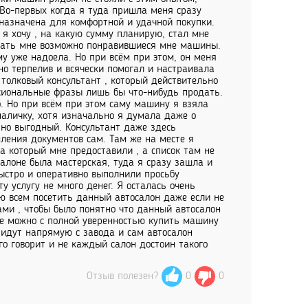
 Во-первых когда я туда пришла меня сразу
дназначена для комфортной и удачной покупки.
я хочу , на какую сумму планирую, стал мне
овать мне возможно понравившиеся мне машины.
му уже надоела. Но при всём при этом, он меня
но терпелив и всячески помогал и настраивала
толковый консультант , который действительно
ссиональные фразы лишь бы что-нибудь продать.
. Но при всём при этом саму машину я взяла
аличку, хотя изначально я думала даже о
ьно выгодный. Консультант даже здесь
ления документов сам. Там же на месте я
а который мне предоставили , а список там не
салоне была мастерская, туда я сразу зашла и
ыстро и оперативно выполнили просьбу
у услугу не много денег. Я осталась очень
ю всем посетить данный автосалон даже если не
ами , чтобы было понятно что данный автосалон
де можно с полной уверенностью купить машину
ы идут напрямую с завода и сам автосалон
о говорит и не каждый салон достоин такого
Отзыв полезен?
0
0