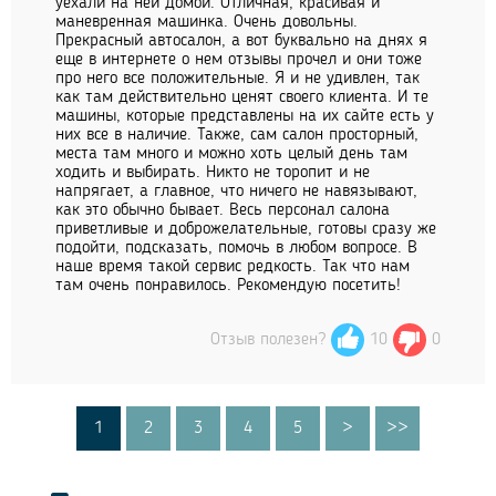
уехали на ней домой. Отличная, красивая и
маневренная машинка. Очень довольны.
Прекрасный автосалон, а вот буквально на днях я
еще в интернете о нем отзывы прочел и они тоже
про него все положительные. Я и не удивлен, так
как там действительно ценят своего клиента. И те
машины, которые представлены на их сайте есть у
них все в наличие. Также, сам салон просторный,
места там много и можно хоть целый день там
ходить и выбирать. Никто не торопит и не
напрягает, а главное, что ничего не навязывают,
как это обычно бывает. Весь персонал салона
приветливые и доброжелательные, готовы сразу же
подойти, подсказать, помочь в любом вопросе. В
наше время такой сервис редкость. Так что нам
там очень понравилось. Рекомендую посетить!
Отзыв полезен?
10
0
1
2
3
4
5
>
>>