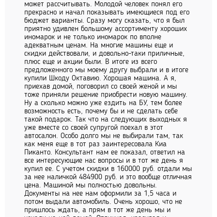
может рассчитывать. Молодой человек понял его
прекрасно и начал показывать имеющиеся под его
бюджет варианты. Сразу могу сказать, что я был
приятно удивлен большому ассортименту хороших
иномарок и не только иномарок по вполне
адекватным ценам. На многие машины еще и
скидки действовали, и довольно-таки приличные,
плюс еще и акции были. В итоге из всего
предложенного мы моему другу выбрали и в итоге
купили Шкоду Октавию. Хорошая машина. А я,
приехав домой, поговорил со своей женой и мы
тоже приняли решение приобрести новую машину.
Ну а сколько можно уже ездить на БУ, тем более
возможность есть, почему бы и не сделать себе
такой подарок. Так что на следующих выходных я
уже вместе со своей супругой поехал в этот
автосалон. Особо долго мы не выбирали там, так
как меня еще в тот раз заинтересовала Киа
Пиканто. Консультант нам ее показал, ответил на
все интересующие нас вопросы и в тот же день я
купил ее. С учетом скидки в 160000 руб. отдали мы
за нее наличкой 484900 руб. и это вообще отличная
цена. Машиной мы полностью довольны.
Документы на нее нам оформили за 1,5 часа и
потом выдали автомобиль. Очень хорошо, что не
пришлось ждать, а прям в тот же день мы и