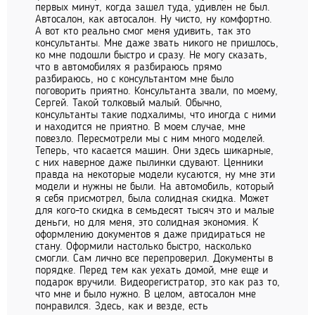
первых минут, когда зашел туда, удивлен не был.
Автосалон, как автосалон. Ну чисто, ну комфортно.
А вот кто реально смог меня удивить, так это
консультанты. Мне даже звать никого не пришлось,
ко мне подошли быстро и сразу. Не могу сказать,
что в автомобилях я разбираюсь прямо
разбираюсь, но с консультантом мне было
поговорить приятно. Консультанта звали, по моему,
Сергей. Такой толковый малый. Обычно,
консультанты такие подхалимы, что иногда с ними
и находится не приятно. В моем случае, мне
повезло. Пересмотрели мы с ним много моделей.
Теперь, что касается машин. Они здесь шикарные,
с них наверное даже пылинки сдувают. Ценники
правда на некоторые модели кусаются, ну мне эти
модели и нужны не были. На автомобиль, который
я себя присмотрел, была солидная скидка. Может
для кого-то скидка в семьдесят тысяч это и малые
деньги, но для меня, это солидная экономия. К
оформлению документов я даже придираться не
стану. Оформили настолько быстро, насколько
смогли. Сам лично все перепроверил. Документы в
порядке. Перед тем как уехать домой, мне еще и
подарок вручили. Видеорегистратор, это как раз то,
что мне и было нужно. В целом, автосалон мне
понравился. Здесь, как и везде, есть