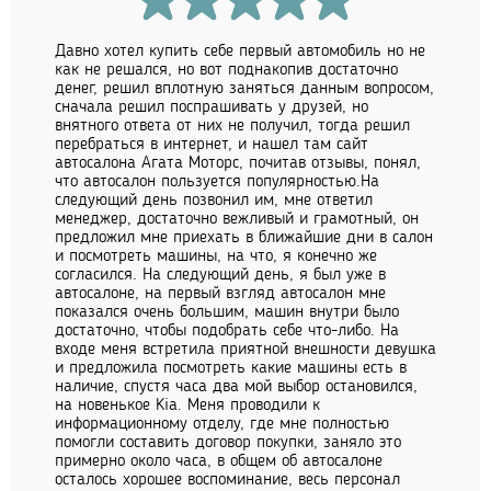
Давно хотел купить себе первый автомобиль но не
как не решался, но вот поднакопив достаточно
денег, решил вплотную заняться данным вопросом,
сначала решил поспрашивать у друзей, но
внятного ответа от них не получил, тогда решил
перебраться в интернет, и нашел там сайт
автосалона Агата Моторс, почитав отзывы, понял,
что автосалон пользуется популярностью.На
следующий день позвонил им, мне ответил
менеджер, достаточно вежливый и грамотный, он
предложил мне приехать в ближайшие дни в салон
и посмотреть машины, на что, я конечно же
согласился. На следующий день, я был уже в
автосалоне, на первый взгляд автосалон мне
показался очень большим, машин внутри было
достаточно, чтобы подобрать себе что-либо. На
входе меня встретила приятной внешности девушка
и предложила посмотреть какие машины есть в
наличие, спустя часа два мой выбор остановился,
на новенькое Kia. Меня проводили к
информационному отделу, где мне полностью
помогли составить договор покупки, заняло это
примерно около часа, в общем об автосалоне
осталось хорошее воспоминание, весь персонал