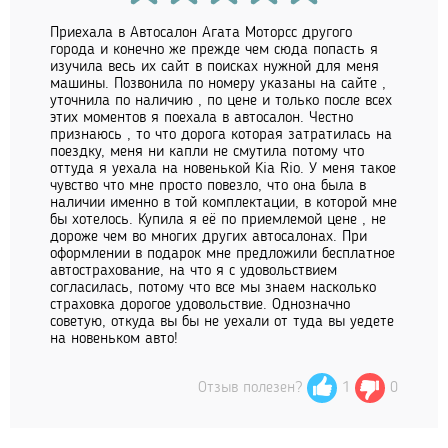
Приехала в Автосалон Агата Моторсс другого
города и конечно же прежде чем сюда попасть я
изучила весь их сайт в поисках нужной для меня
машины. Позвонила по номеру указаны на сайте ,
уточнила по наличию , по цене и только после всех
этих моментов я поехала в автосалон. Честно
признаюсь , то что дорога которая затратилась на
поездку, меня ни капли не смутила потому что
оттуда я уехала на новенькой Kia Rio. У меня такое
чувство что мне просто повезло, что она была в
наличии именно в той комплектации, в которой мне
бы хотелось. Купила я её по приемлемой цене , не
дороже чем во многих других автосалонах. При
оформлении в подарок мне предложили бесплатное
автострахование, на что я с удовольствием
согласилась, потому что все мы знаем насколько
страховка дорогое удовольствие. Однозначно
советую, откуда вы бы не уехали от туда вы уедете
на новеньком авто!
Отзыв полезен?
1
0