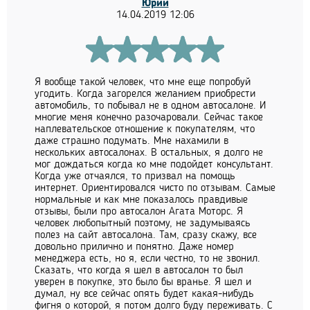
Юрий
14.04.2019 12:06
Я вообще такой человек, что мне еще попробуй
угодить. Когда загорелся желанием приобрести
автомобиль, то побывал не в одном автосалоне. И
многие меня конечно разочаровали. Сейчас такое
наплевательское отношение к покупателям, что
даже страшно подумать. Мне нахамили в
нескольких автосалонах. В остальных, я долго не
мог дождаться когда ко мне подойдет консультант.
Когда уже отчаялся, то призвал на помощь
интернет. Ориентировался чисто по отзывам. Самые
нормальные и как мне показалось правдивые
отзывы, были про автосалон Агата Моторс. Я
человек любопытный поэтому, не задумываясь
полез на сайт автосалона. Там, сразу скажу, все
довольно прилично и понятно. Даже номер
менеджера есть, но я, если честно, то не звонил.
Сказать, что когда я шел в автосалон то был
уверен в покупке, это было бы вранье. Я шел и
думал, ну все сейчас опять будет какая-нибудь
фигня о которой, я потом долго буду переживать. С