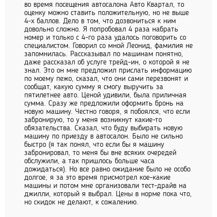
во время посещения автосалона Авто Квартал, то
оценку можно ставить положительную, но не выше
4-х баллов. Дело в том, что дозвониться к ним
довольно сложно. Я попробовал 4 раза набрать
номер и только с 4-го раза удалось поговорить со
специалистом. Говорил со мной Леонид, фамилия не
запомнилась. Рассказывал по машинам понятно,
даже рассказал об услуге трейд-ин, о которой я не
знал. Это он мне предложил прислать информацию
по моему пежо, сказал, что они сами перезвонят и
сообщат, какую сумму я смогу выручить за
пятилетнее авто. Ценой удивили, была приличная
сумма. Сразу же предложили оформить бронь на
новую машину. Честно говоря, я побоялся, что если
забронирую, то у меня возникнут какие-то
обязательства. Сказал, что буду выбирать новую
машину по приезду в автосалон. Было не сильно
быстро (я так понял, что если бы я машину
забронировал, то меня бы вне всяких очередей
обслужили, а так пришлось больше часа
дожидаться). Но все равно ожидание было не особо
долгое, я за это время присмотрел кое-какие
машины и потом мне организовали тест-драйв на
джилли, который я выбрал. Цены в норме пока что,
но скидок не делают, к сожалению.