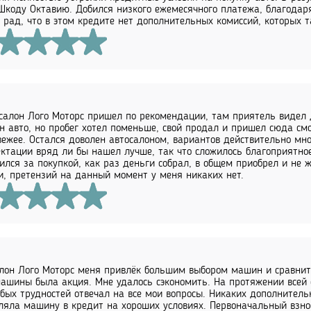
Шкоду Октавию. Добился низкого ежемесячного платежа, благодар
 рад, что в этом кредите нет дополнительных комиссий, которых т
салон Лого Моторс пришел по рекомендации, там приятель видел Д
н авто, но пробег хотел поменьше, свой продал и пришел сюда с
вежее. Остался доволен автосалоном, вариантов действительно мно
ктации вряд ли бы нашел лучше, так что сложилось благоприятно
ился за покупкой, как раз деньги собрал, в общем приобрел и не
и, претензий на данный момент у меня никаких нет.
лон Лого Моторс меня привлёк большим выбором машин и сравнит
ашины была акция. Мне удалось сэкономить. На протяжении всей
обых трудностей отвечал на все мои вопросы. Никаких дополнитель
яла машину в кредит на хороших условиях. Первоначальный взнос