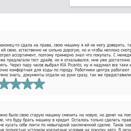
аконец-то сдала на права, свою машину я ей не могу доверить, та
 ей свою, естественно не сильно дорогую, но и чтобы неплохо смот
отрел ассортимент, поэтому примерно знал что покупать. С менедж
же предлагали тест драйв, но я отказывался, мне уже достаточно 
нять. Через пару часов выбрал KIA Picanto, ну и надумал все таки
очно комфортная для езды по городу. Работники центра работают 
ужно знать, документы отдали на руки сразу, так же предоставили
жно было свою старую машину сменить на новую, но денег на поку
е, что буду брать машину в кредит. Осталось только сделать пра
не кусать себе локти по невыгодной заключенной сделке. Такое за
ня полностью устроили кредитные условия на покупку авто. В резу