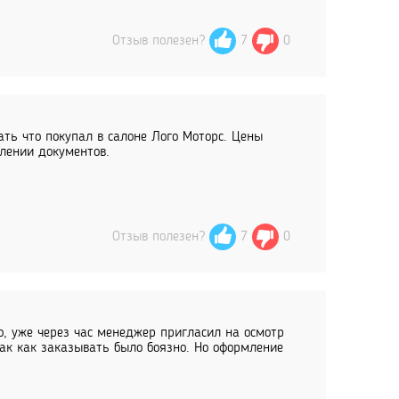
Отзыв полезен?
7
0
ать что покупал в салоне Лого Моторс. Цены
лении документов.
Отзыв полезен?
7
0
о, уже через час менеджер пригласил на осмотр
так как заказывать было боязно. Но оформление