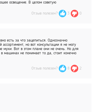
ошее освещение. В целом советую
Отзыв полезен?
3
0
авно есть за что зацепиться. Однозначно
й ассортимент, но вот консультации я не могу
е мухи. Вот в этом плане они не очень. Но для
й в машинах не понимает то да, стоит конечно
Отзыв полезен?
8
2