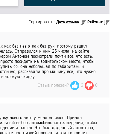
Сортировать:
Дата отзыва
Рейтинг
к как без нее я как без рук, поэтому решил
релась. Отправился к ним 25 числа, на сайте
ером Антоном посмотрели почти все, что есть,
просто посидеть на водительском месте, чтобы
 купить ее, она небольшая по габаритам, и
отлично, рассказали про машину все, что нужно
 неплохую скидку.
Отзыв полезен?
6
0
пку нового авто у меня не было. Принял
вильный выбор автомобильного заведения, чтобы
ведение я нашел. Это был даденный автосалон,
льтате под низкий процент я взял в кредит