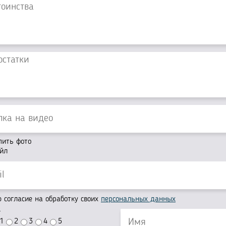
пить фото
йл
согласие на обработку своих
персональных данных
г
1
2
3
4
5