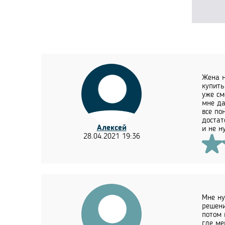
Жена н
купить
уже см
мне да
все по
достат
Алексей
и не н
28.04.2021 19:36
Мне ну
решени
потом 
где ме