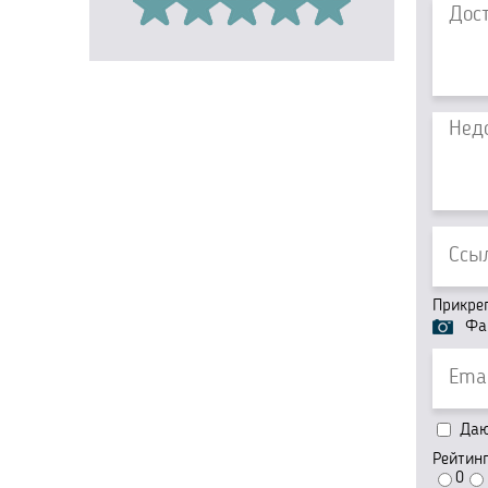
Прикре
Фа
Даю 
Рейтин
0