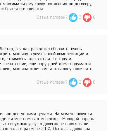
я максимальному сроку погашения по договору,
ак боятся все клиенты.
Отзыв полезен?
3
0
астер, а я как раз хотел обновить, очень
мотреть машину в улучшенной комплектации и
го, стоимость адекватная. По году и
е впечатление, еще пару дней дома подумал и
 жалею, машина отличная, автосалону тоже пять
Отзыв полезен?
2
0
ельно доступными ценами. На момент покупки
 сделки мне помогал менеджер. Молодой парень
ных ненужных услуг в довесок не навязывали.
 сделала в размере 20 %. Осталась довольна