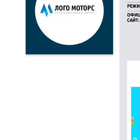
РЕЖИ
ОФИ
САЙТ: