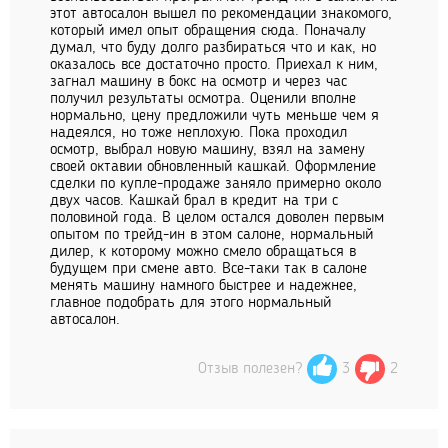
этот автосалон вышел по рекомендации знакомого,
который имел опыт обращения сюда. Поначалу
думал, что буду долго разбираться что и как, но
оказалось все достаточно просто. Приехал к ним,
загнал машину в бокс на осмотр и через час
получил результаты осмотра. Оценили вполне
нормально, цену предложили чуть меньше чем я
надеялся, но тоже неплохую. Пока проходил
осмотр, выбрал новую машину, взял на замену
своей октавии обновленный кашкай. Оформление
сделки по купле-продаже заняло примерно около
двух часов. Кашкай брал в кредит на три с
половиной года. В целом остался доволен первым
опытом по трейд-ин в этом салоне, нормальный
дилер, к которому можно смело обращаться в
будущем при смене авто. Все-таки так в салоне
менять машину намного быстрее и надежнее,
главное подобрать для этого нормальный
автосалон.
Отзыв полезен?
3
2