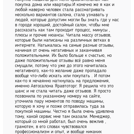
покупка дома или квартиры.И конечно же я как и
любой наверно человек стала рассматривать
несколько вариантов салона, стала узнавать у
людей, которые допустим могли бы знать где у нас
в городе хороший, достойный салон, чтобы мне
рассказать как там проходит процесс, минусы ,
плюсы и прочие нюансы. Читала массу отзывов,
которые были написаны на различных ветках в
интернете. Натыкалась на самые разные отзывы,
начиная от очень негативных и заканчивая
положительными. Их было больше к счастью, но
даже положительные отзывы всё равно меня
смущали, потому что уже до этого начиталась
негативного, как-то желание даже пропадало
вообще что-либо искать или покупать . И потом
как-то я нечаянно наткнулась на предложения,
именно Автосалона Яравтоторг. Я решила что это
шанс и не стала читать даже отзывов. Я просто
позвонила по указанному номеру на сайте,
уточнила пару моментов по поводу машины,
которую я хочу и позже отправилась туда за
покупкой машины. Честно я была очень удивлена
тому, какой сервис мне там оказали. Менеджер,
который со мной работал, был очень вежлив ,
грамотен, в его словах чувствовался
профессионализм и опыт, и вообще никаких