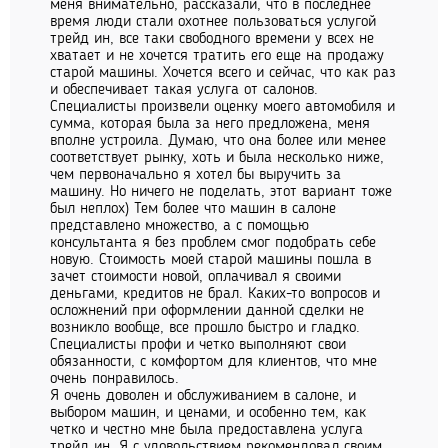
меня внимательно, рассказали, что в последнее
время люди стали охотнее пользоваться услугой
трейд ин, все таки свободного времени у всех не
хватает и не хочется тратить его еще на продажу
старой машины. Хочется всего и сейчас, что как раз
и обеспечивает такая услуга от салонов.
Специалисты произвели оценку моего автомобиля и
сумма, которая была за него предложена, меня
вполне устроила. Думаю, что она более или менее
соответствует рынку, хоть и была несколько ниже,
чем первоначально я хотел бы выручить за
машину. Но ничего не поделать, этот вариант тоже
был неплох) Тем более что машин в салоне
представлено множество, а с помощью
консультанта я без проблем смог подобрать себе
новую. Стоимость моей старой машины пошла в
зачет стоимости новой, оплачивал я своими
деньгами, кредитов не брал. Каких-то вопросов и
осложнений при оформлении данной сделки не
возникло вообще, все прошло быстро и гладко.
Специалисты профи и четко выполняют свои
обязанности, с комфортом для клиентов, что мне
очень понравилось.
Я очень доволен и обслуживанием в салоне, и
выбором машин, и ценами, и особенно тем, как
четко и честно мне была предоставлена услуга
трейд ин. Я с удовольствием рекомендовал своим