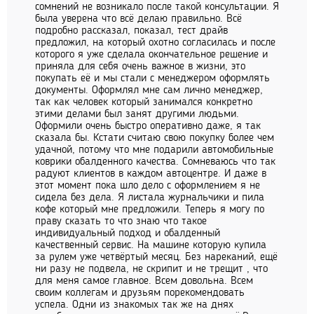
сомнений не возникало после такой консультации. Я
была уверена что всё делаю правильно. Всё
подробно рассказал, показал, тест драйв
предложил, на который охотно согласилась и после
которого я уже сделала окончательное решение и
приняла для себя очень важное в жизни, это
покупать её и мы стали с менеджером оформлять
документы. Оформлял мне сам лично менеджер,
так как человек который занимался конкретно
этими делами был занят другими людьми.
Оформили очень быстро оперативно даже, я так
сказала бы. Кстати считаю свою покупку более чем
удачной, потому что мне подарили автомобильные
коврики обалденного качества. Сомневаюсь что так
радуют клиентов в каждом автоцентре. И даже в
этот момент пока шло дело с оформлением я не
сидела без дела. Я листала журнальчики и пила
кофе который мне предложили. Теперь я могу по
праву сказать то что знаю что такое
индивидуальный подход и обалденный
качественный сервис. На машине которую купила
за рулем уже четвёртый месяц. Без нареканий, ещё
ни разу не подвела, не скрипит и не трещит , что
для меня самое главное. Всем довольна. Всем
своим коллегам и друзьям порекомендовать
успела. Одни из знакомых так же на днях