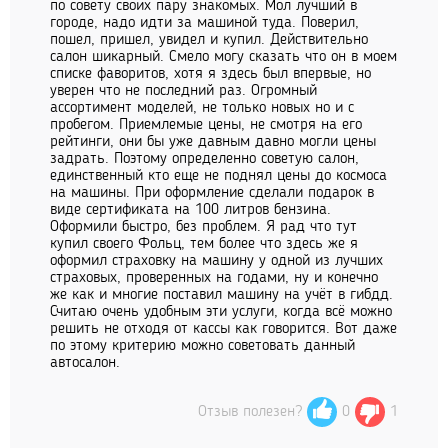
по совету своих пару знакомых. Мол лучший в
городе, надо идти за машиной туда. Поверил,
пошел, пришел, увидел и купил. Действительно
салон шикарный. Смело могу сказать что он в моем
списке фаворитов, хотя я здесь был впервые, но
уверен что не последний раз. Огромный
ассортимент моделей, не только новых но и с
пробегом. Приемлемые цены, не смотря на его
рейтинги, они бы уже давным давно могли цены
задрать. Поэтому определенно советую салон,
единственный кто еще не поднял цены до космоса
на машины. При оформление сделали подарок в
виде сертификата на 100 литров бензина.
Оформили быстро, без проблем. Я рад что тут
купил своего Фольц, тем более что здесь же я
оформил страховку на машину у одной из лучших
страховых, проверенных на годами, ну и конечно
же как и многие поставил машину на учёт в гибдд.
Считаю очень удобным эти услуги, когда всё можно
решить не отходя от кассы как говорится. Вот даже
по этому критерию можно советовать данный
автосалон.
Отзыв полезен?
0
1