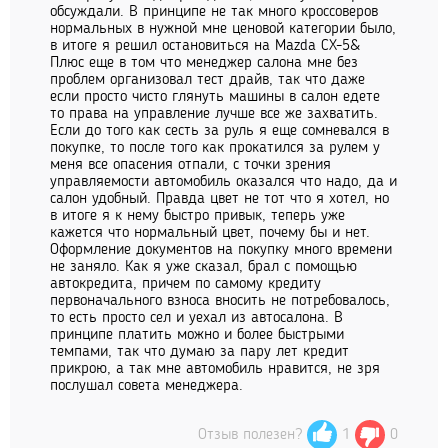
обсуждали. В принципе не так много кроссоверов
нормальных в нужной мне ценовой категории было,
в итоге я решил остановиться на Mazda CX-5&
Плюс еще в том что менеджер салона мне без
проблем организовал тест драйв, так что даже
если просто чисто глянуть машины в салон едете
то права на управление лучше все же захватить.
Если до того как сесть за руль я еще сомневался в
покупке, то после того как прокатился за рулем у
меня все опасения отпали, с точки зрения
управляемости автомобиль оказался что надо, да и
салон удобный. Правда цвет не тот что я хотел, но
в итоге я к нему быстро привык, теперь уже
кажется что нормальный цвет, почему бы и нет.
Оформление документов на покупку много времени
не заняло. Как я уже сказал, брал с помощью
автокредита, причем по самому кредиту
первоначального взноса вносить не потребовалось,
то есть просто сел и уехал из автосалона. В
принципе платить можно и более быстрыми
темпами, так что думаю за пару лет кредит
прикрою, а так мне автомобиль нравится, не зря
послушал совета менеджера.
Отзыв полезен?
1
0