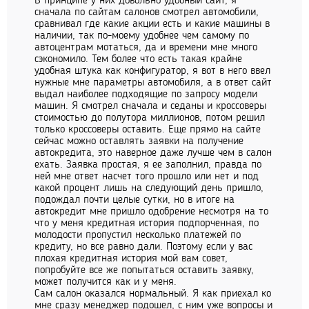
В принципе у них довольно удобный сайт, я
сначала по сайтам салонов смотрел автомобили,
сравнивал где какие акции есть и какие машины в
наличии, так по-моему удобнее чем самому по
автоцентрам мотаться, да и времени мне много
сэкономило. Тем более что есть такая крайне
удобная штука как конфигуратор, я вот в него ввел
нужные мне параметры автомобиля, а в ответ сайт
выдал наиболее подходящие по запросу модели
машин. Я смотрел сначала и седаны и кроссоверы
стоимостью до полутора миллионов, потом решил
только кроссоверы оставить. Еще прямо на сайте
сейчас можно оставлять заявки на получение
автокредита, это наверное даже лучше чем в салон
ехать. Заявка простая, я ее заполнил, правда по
ней мне ответ насчет того прошло или нет и под
какой процент лишь на следующий день пришло,
подождал почти целые сутки, но в итоге на
автокредит мне пришло одобрение несмотря на то
что у меня кредитная история подпорченная, по
молодости пропустил несколько платежей по
кредиту, но все равно дали. Поэтому если у вас
плохая кредитная история мой вам совет,
попробуйте все же попытаться оставить заявку,
может получится как и у меня.
Сам салон оказался нормальный. Я как приехал ко
мне сразу менеджер подошел, с ним уже вопросы и