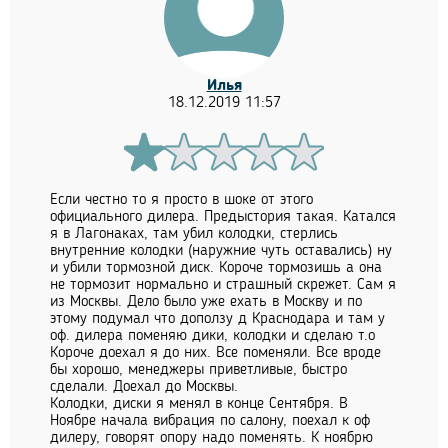
Илья
18.12.2019 11:57
Если честно то я просто в шоке от этого
официального дилера. Предыстория такая. Катался
я в Лагонаках, там убил колодки, стерлись
внутренние колодки (наружние чуть оставались) ну
и убили тормозной диск. Короче тормозишь а она
не тормозит нормально и страшный скрежет. Сам я
из Москвы. Дело было уже ехать в Москву и по
этому подумал что доползу д Краснодара и там у
оф. дилера поменяю дики, колодки и сделаю т.о
Короче доехал я до них. Все поменяли. Все вроде
бы хорошо, менеджеры приветливые, быстро
сделали. Доехал до Москвы.
Колодки, диски я менял в конце Сентября. В
Ноябре начала вибрация по салону, поехал к оф
дилеру, говорят опору надо поменять. К ноябрю