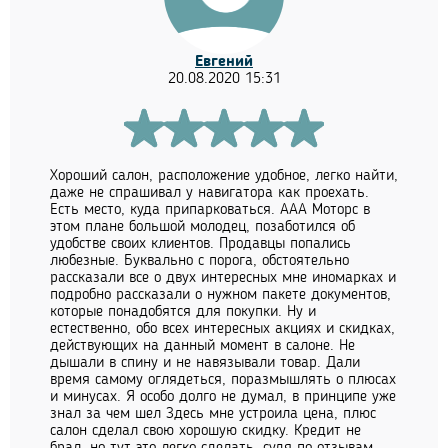
Евгений
20.08.2020 15:31
Хороший салон, расположение удобное, легко найти,
даже не спрашивал у навигатора как проехать.
Есть место, куда припарковаться. ААА Моторс в
этом плане большой молодец, позаботился об
удобстве своих клиентов. Продавцы попались
любезные. Буквально с порога, обстоятельно
рассказали все о двух интересных мне иномарках и
подробно рассказали о нужном пакете документов,
которые понадобятся для покупки. Ну и
естественно, обо всех интересных акциях и скидках,
действующих на данный момент в салоне. Не
дышали в спину и не навязывали товар. Дали
время самому оглядеться, поразмышлять о плюсах
и минусах. Я особо долго не думал, в принципе уже
знал за чем шел Здесь мне устроила цена, плюс
салон сделал свою хорошую скидку. Кредит не
брал, но тут это легко сделать, судя по отзывам