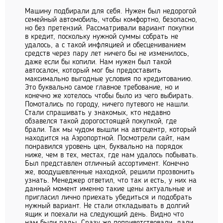
Машину подбирали для себя. Нужен был недорогой
семейный автомобиль, чтобы комфортно, безопасно,
но без претензий. Рассматривали вариант покупки
в кредит, поскольку нужной суммы собрать не
удалось, а с такой инфляцией и обесцениванием
средств через пару лет ничего бы не изменилось,
даже если бы копили. Нам нужен был такой
автосалон, который мог бы предоставить
максимально выгодные условия по кредитованию.
Это буквально самое главное требование, но и
конечно же хотелось чтобы было из чего выбирать.
Помотались по городу, ничего путевого не нашли.
Стали спрашивать у знакомых, кто недавно
обзавелся такой дорогостоящей покупкой, где
брали. Так мы чудом вышли на автоцентр, который
находится на Аэропортной. Посмотрели сайт, нам
понравился уровень цен, буквально на порядок
ниже, чем в тех, местах, где нам удалось побывать.
Был представлен отличный ассортимент. Конечно
же, воодушевленные находкой, решили прозвонить
узнать. Менеджер ответил, что так и есть, у них на
данный момент именно такие цены актуальные и
пригласил лично приехать убедиться и подобрать
нужный вариант. Не стали откладывать в долгий
ящик и поехали на следующий день. Видно что
нам были рады. Сразу же поприветствовали, дали