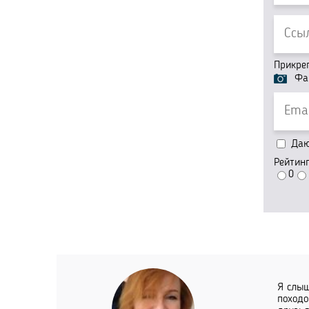
Прикре
Фа
Даю 
Рейтин
0
Я слыш
походо