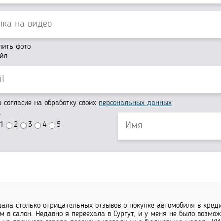
пить фото
йл
согласие на обработку своих
персональных данных
г
1
2
3
4
5
ала столько отрицательных отзывов о покупке автомобиля в креди
м в салон. Недавно я переехала в Сургут, и у меня не было возмож