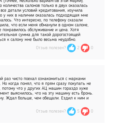
(точнее, несколько вариантов этой марки).
о количества салонов только в двух оказалась
все детали условий кредитования, изучила
что у них в наличии оказалась подходящая мне
алось. Что интересно, по телефону сказали
шила, что если меня обманули в одном салоне,
не понравилось обслуживание и цена. Хотя
чительная сумма для такой дорогостоящей
ься к салону мне было весьма неудобно.
Отзыв полезен?
2
0
ый раз чисто поехал ознакомиться с марками
 Но когда понял, что я прям сразу покупать не
я, потому что у других АЦ машин гораздо хуже
омент выяснилось, что на эту машину есть бронь.
ну. Ждал больше, чем обещали. Ездил к ним и
Отзыв полезен?
5
0