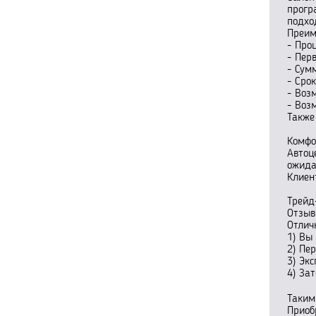
прогр
подхо
Преим
- Про
- Пер
- Сум
- Сро
- Воз
- Воз
Также
Комфо
Автоц
ожида
Клиен
Трейд
Отзыв
Отлич
1) Вы
2) Пе
3) Эк
4) За
Таким
Приоб