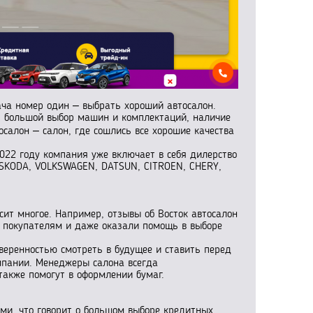
ча номер один – выбрать хороший автосалон.
я, большой выбор машин и комплектаций, наличие
салон – салон, где сошлись все хорошие качества
2022 году компания уже включает в себя дилерство
, SKODA, VOLKSWAGEN, DATSUN, CITROEN, CHERY,
сит многое. Например, отзывы об Восток автосалон
к покупателям и даже оказали помощь в выборе
веренностью смотреть в будущее и ставить перед
омпании. Менеджеры салона всегда
также помогут в оформлении бумаг.
ми, что говорит о большом выборе кредитных