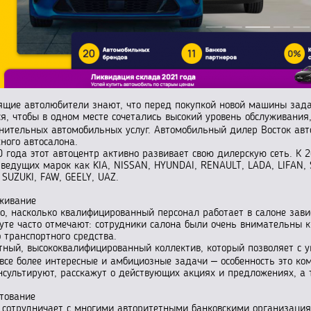
ящие автолюбители знают, что перед покупкой новой машины зада
ся, чтобы в одном месте сочетались высокий уровень обслуживани
нительных автомобильных услуг. Автомобильный дилер Восток авто
ного автосалона.
0 года этот автоцентр активно развивает свою дилерскую сеть. К 
 ведущих марок как KIA, NISSAN, HYUNDAI, RENAULT, LADA, LIFAN
 SUZUKI, FAW, GEELY, UAZ.
живание
го, насколько квалифицированный персонал работает в салоне зави
гуте часто отмечают: сотрудники салона были очень внимательны 
о транспортного средства.
тный, высококвалифицированный коллектив, который позволяет с у
 все более интересные и амбициозные задачи – особенность это к
нсультируют, расскажут о действующих акциях и предложениях, а 
тование
 сотрудничает с многими авторитетными банковскими организация