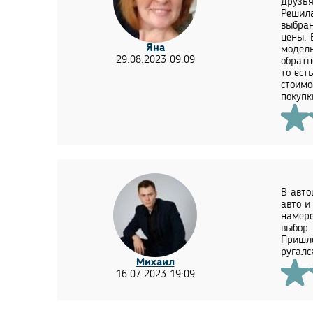
друзья
Решила
выбран
цены. 
Яна
модель
29.08.2023 09:09
обратн
то ест
стоимо
покупк
В авто
авто и
намере
выбор.
Пришло
ругалс
Михаил
16.07.2023 19:09