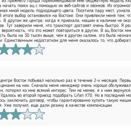
 из прежнего города порекомендовали мне бюджетную модель КИА 
 начать поиск ац с помощью их веб-сайтов и звонков. Из огромног
ная мной модель подходящего цвета. Посетила пару мест, узнала 
В итоге выбор остановился на Востоке. Они привлекли меня тем, 
. В другом же центре, когда я приехала, машин в наличии не оказ
ое. Тут заверили меня, что транспорт доставят очень быстро. Я ре
ь вероятность, что это может повториться в других. В ац Восток м
сть была на 30 тысяч выше, чем в другом салоне, это была незна
и. Единственным недостатком для меня оказалось то, что добират
центре Восток побывал несколько раз в течение 2-х месяцев. Перв
 ценами на них. Сначала меня менеджер очень хорошо обслуживал.
н, потерял ко мне всякий интерес. Тем не менее, я к ним вернулс
 Удалось во второй приезд подобрать Lifan X70. Но в последний м
сь заключить договор, чтобы гарантированно купить такую маши
я. Уже получил, еще дали резину в качестве компенсации.