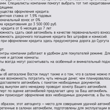
амм. Специалисты компании помогут выбрать тот тип кредитования
дящими.
ущества оформления кредита:
центная ставка от 1,9% годовых
воначальный взнос от 0%
ма кредитования до 3 500 000 руб.
к кредита от 6 месяцев до 7 лет
можность сдать свой автомобиль в качестве первоначального взноса 
можность досрочного погашения кредита без штрафов и комиссий.
 при оформлении кредита здесь предусмотрена дорога до Сургута
рт
ентры компании работают в удобном для покупателей режиме. Для
ния и детские комнаты.
ты всегда могут рассчитывать на особенный и внимательный подхо
-Ин
ы об автосалоне Восток пишут также и о том, что в салоне можно 
ная возможность потратить чуть меньше денег, чем планировалось
 доставляете автомобиль с пакетом необходимых документов.
ред выкупом авто менеджер проводит осмотр Вашего автомобиля.
сперт по оценке автомобилей предлагает цену за Ваш автомобиль.
тем происходит оформление всех необходимых документов, а Вы п
 образом, этот автоцентр – место для совершения удачной автомо
ретенные в салонах автомобили, подготовлены для эксплуатации в