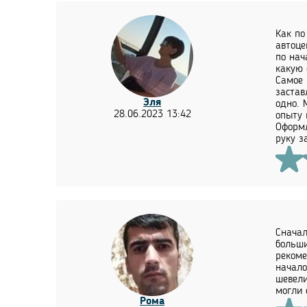
Как по
автоце
по нач
какую 
Самое 
застав
Эля
одно. 
28.06.2023 13:42
опыту 
Оформл
руку з
Сначал
больши
рекоме
начало
шевели
могли 
Рома