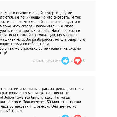
а. Много скидок и акций, которые другие
гаются, не понимаешь на что смотреть. Я так
ром и поняла что меня больше интересует и в
в тоже могу сказать положительные слова.
урить или впарить что-либо. Никто силком не
 касательно самой консультации, могу сказать
 машинах не особо разбираюсь, но благодаря его
опросы сами по себе отпали.
сте так же страховку организовали на скорую
нтр!
Отзыв полезен?
2
0
вет хороший и машины я рассматривал долго и с
о рассказывал о машинах, дал дельные
 Jolion тоже все было гладко. Но когда
ли на столе. Только через 30 мин. они начали
часа согласования с банком. Они внятно не
ленный хавал.