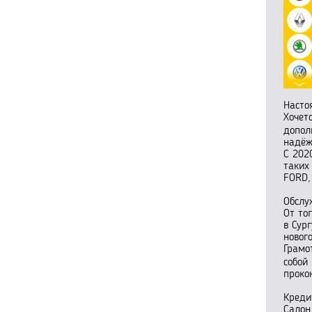
Насто
Хочет
допол
надёж
С 202
таких
FORD,
Обслу
От то
в Сур
новог
Грамо
собой
проко
Креди
Салон