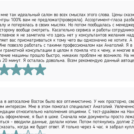
 мне так идеальный салон во всех смыслах этого слова. Цены сказк
нтры 100% вам не предложат(проверяла). Ассортимент-глаза разбе
алу и потерялась в своих мыслях. Но потом пообщалась с менедже
сторону вообще смотреть. Касательно сервиса и работы сотруднико
главное я не заметила что здесь нет у консультантов желания над
ляет вас присматриваться к тому чего вы однозначно не хотите. А
Мне повезло работать с такими профессионалом как Анатолий. Я в
и грамотной консультации в целом я поняла что к чему, и многие в
ение машины прошло быстро, никаких проблем не возникло. На ме
а 20 минут. Я осталась довольна. Всем рекомендую данный автоце
а в автосалоне Восток было все оптимистично. У них просторно, с
м интересом. Мне в этом помогал специалист Анатолий. Увлеченн
ндации относительно наполнения опциями. С тест-драйвом на Haval
сь оформление, я был в шоке. Сначала мои документы просто лежа
ться - вводили данные, делали копии. Потом потянулись долгие 2 
сказать, когда же будет ответ. И только через 4 час. я забрал куп