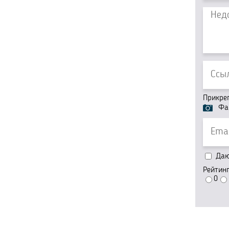
Прикре
Фа
Даю 
Рейтин
0