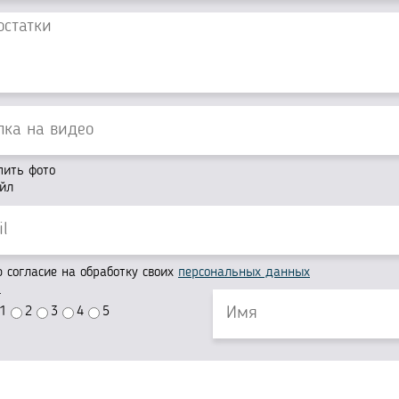
пить фото
йл
согласие на обработку своих
персональных данных
г
1
2
3
4
5