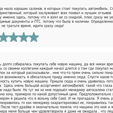
де мало хороших салонов, в которых стоит покупать автомобиль. С
динственный, который заслуживает всех похвал и лучших отзывов.
 именно здесь, потому что я взял ее со скидкой, плюс сразу же уе
димые документы и ПТС, потому что была в наличии. Определенно 
, не тратьте время, идите сразу сюда!
ь долго собиралась покупать себе новую машину, да всё никак вре
ь со своими коллегами каждый начал длится о том где покупал м
лон за который рассказывали , мне что-то прям очень сильно понр
ся возможность я обязательно приду именно сюда. Спустя какое-то
ность купить новую машину. Пришла сюда и очень удивилась потом
а. Здесь очень большой ассортимент автомобилей, такой что глаз
бе надо было. Но тут же ко мне подошёл менеджер автосалона стал
но хочу, примерно по какой допустимый цене. Предположительно хо
ером я решила что я возьму себе Ceed. И не прогадала. Я очень 
понравилось то как менеджер охарактеризовал ее, понравилось та
 После тест-драйва я окончательно поняла что машина это моя и я
ера меня больше чем удовлетворила я даже не ожидала , что лю