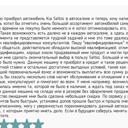
о приобрел автомобиль Kia Seltos в автосалоне и теперь хочу нап
ь хотел бы отметить очень большой ассортимент автомобилей сам
к времени на покупку было немного и я хотел оптимизировать его
 Такая возможность есть далеко не в каждом автосалоне, а здесь
имента не представляется трудной задачей и мне это тоже удалось
 квалифицированных консультантов. Пишу "квалифицированных" по
 общаться, действительно обладали высокой квалификацией, отли
одификациях, хорошо знали продаваемый ими продукт и могли про
и мне сделать окончательный выбор в пользу Seltos. Большой и м
е было нужно. Данную машину я приобрел в кредит и такое решен
тной ставки и остальных достаточно выгодных условий, такие как
шой первоначальный взнос и возможность выплатить всю сумму ра
сь бы сказать несколько слов насчет обслуживания и отношения к
ые, консультируют и помогают во всем. У меня например, возникл
илась именно та, которой не было в наличии, а ждать под заказ 
и данная машина на складе или в резерве без оформления продаж
ство ожидания мне была сделана небольшая скидка. По сервису у 
нтов было быстрым, установка допов прошла быстро и прошла очен
писанному, могу с уверенностью порекомендовать данный автосал
, с которым приятно иметь дело. Если в будущем соберусь менять а
тете.