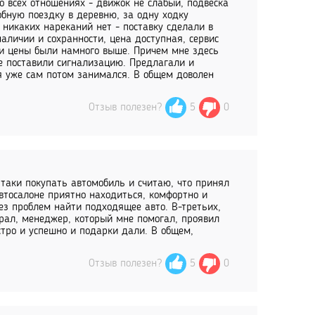
о всех отношениях - движок не слабый, подвеска
обную поездку в деревню, за одну ходку
 никаких нареканий нет - поставку сделали в
аличии и сохранности, цена доступная, сервис
 и цены были намного выше. Причем мне здесь
е поставили сигнализацию. Предлагали и
 я уже сам потом занимался. В общем доволен
Отзыв полезен?
5
0
е таки покупать автомобиль и считаю, что принял
автосалоне приятно находиться, комфортно и
ез проблем найти подходящее авто. В-третьих,
ирал, менеджер, который мне помогал, проявил
стро и успешно и подарки дали. В общем,
Отзыв полезен?
5
0