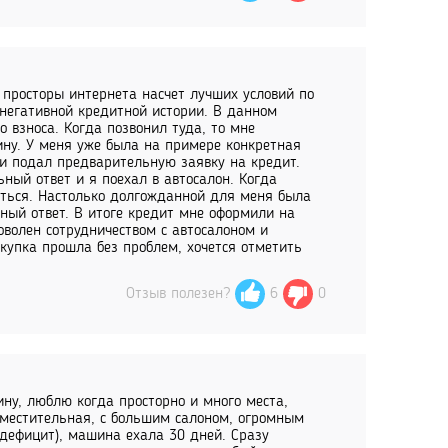
 просторы интернета насчет лучших условий по
 негативной кредитной истории. В данном
о взноса. Когда позвонил туда, то мне
ну. У меня уже была на примере конкретная
 и подал предварительную заявку на кредит.
ьный ответ и я поехал в автосалон. Когда
аться. Настолько долгожданной для меня была
ьный ответ. В итоге кредит мне оформили на
оволен сотрудничеством с автосалоном и
купка прошла без проблем, хочется отметить
Отзыв полезен?
6
0
ну, люблю когда просторно и много места,
вместительная, с большим салоном, огромным
 дефицит), машина ехала 30 дней. Сразу