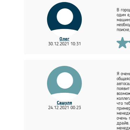
В горо
один е
машину
необхо
поиске
Олег
30.12.2021 10:31
Я очен
общаяс
автоса
появит
возмож
коллег
Сашуля
что те
24.12.2021 00:23
пример
менедж
очень 
драйв.
менедж