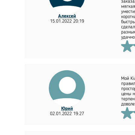
заказа
мягкая
умести
Алексей
коротк
15.01.2022 20:19
быстры
сделал
разным
удачно
Мой Ki
правил
просто
цены н
терпен
доволе
Юрий
02.01.2022 19:27