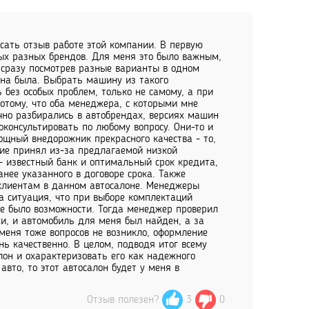
исать отзыв работе этой компании. В первую
ых разных брендов. Для меня это было важным,
, сразу посмотрев разные варианты в одном
 она была. Выбрать машину из такого
 без особых проблем, только не самому, а при
тому, что оба менеджера, с которыми мне
чно разбирались в автобрендах, версиях машин
консультировать по любому вопросу. Они-то и
ощный внедорожник прекрасного качества - то,
ие принял из-за предлагаемой низкой
 - известный банк и оптимальный срок кредита,
нее указанного в договоре срока. Также
 клиентам в данном автосалоне. Менеджеры
а ситуация, что при выборе комплектаций
не было возможности. Тогда менеджер проверил
и, и автомобиль для меня был найден, а за
меня тоже вопросов не возникло, оформление
ь качественно. В целом, подводя итог всему
он и охарактеризовать его как надежного
вто, то этот автосалон будет у меня в
Отзыв полезен?
3
0