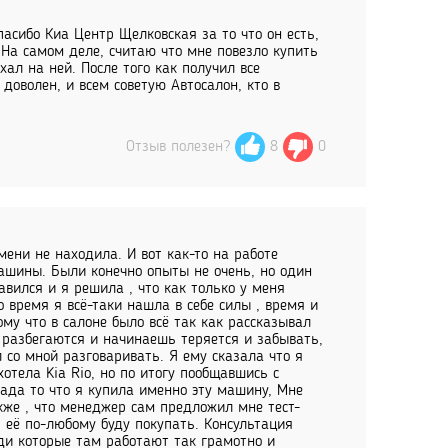
пасибо Киа Центр Щелковская за то что он есть,
 На самом деле, считаю что мне повезло купить
хал на ней. После того как получил все
доволен, и всем советую Автосалон, кто в
Отзыв полезен?
8
0
мени не находила. И вот как-то на работе
ашины. Были конечно опыты не очень, но один
авился и я решила , что как только у меня
 время я всё-таки нашла в себе силы , время и
у что в салоне было всё так как рассказывал
а разбегаются и начинаешь теряется и забывать,
 со мной разговаривать. Я ему сказала что я
тела Kia Rio, но по итогу пообщавшись с
рада то что я купила именно эту машину, Мне
кже , что менеджер сам предложил мне тест-
 её по-любому буду покупать. Консультация
ди которые там работают так грамотно и