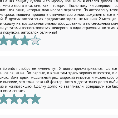
л на нее защиту кузова и тонировку. Машиной я остался доволен в
, много места в салоне, как я говорил. После покупки совершил пр
лись все вещи, которые планировал перевезти. По автосалону тоже
ие сроки, машина пришла в отличном состоянии, документы все в н
й. В других автосалонах предлагали ждать не меньше 2 месяцев
и скидку на все дополнительное оборудование и по сниженной цен
и услугами воспользоваться недорого, в виде страховки, но этим
й покупкой, автосалон отличный!
a Sorento приобретен именно тут. Я долго присматривался, где вс
ьное решение. Во-первых, к клиентам здесь хорошо относятся, в 
рною. Во-вторых, модельный ряд широкий имеется и можно себе б
е высокие, что тоже важный фактор. Авто я достаточно долго выб
ие и компетенцию. Сделку долго не затягивали, совершили все бы
н всем остался.