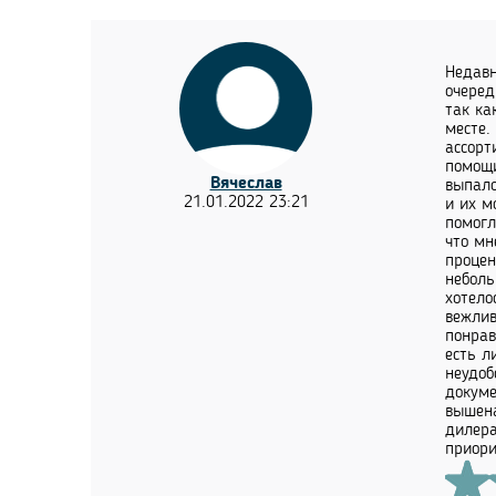
Недавн
очеред
так ка
месте.
ассорт
помощи
Вячеслав
выпало
21.01.2022 23:21
и их м
помогл
что мн
процен
неболь
хотело
вежлив
понрав
есть л
неудоб
докуме
вышена
дилера
приори