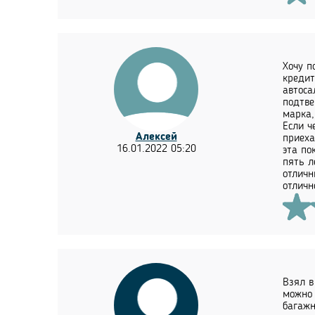
Хочу п
кредит
автоса
подтве
марка,
Если ч
Алексей
приеха
16.01.2022 05:20
эта по
пять л
отличн
отличн
Взял в
можно 
багажн