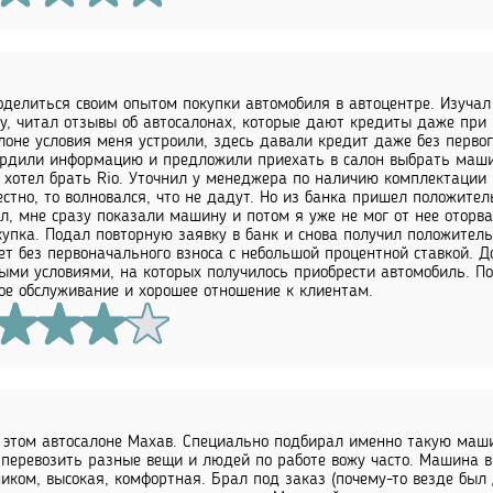
оделиться своим опытом покупки автомобиля в автоцентре. Изучал
у, читал отзывы об автосалонах, которые дают кредиты даже при
лоне условия меня устроили, здесь давали кредит даже без первог
рдили информацию и предложили приехать в салон выбрать маши
 хотел брать Rio. Уточнил у менеджера по наличию комплектации
естно, то волновался, что не дадут. Но из банка пришел положител
л, мне сразу показали машину и потом я уже не мог от нее оторв
купка. Подал повторную заявку в банк и снова получил положител
ет без первоначального взноса с небольшой процентной ставкой. Д
ыми условиями, на которых получилось приобрести автомобиль. По
ое обслуживание и хорошее отношение к клиентам.
 этом автосалоне Махав. Специально подбирал именно такую маши
перевозить разные вещи и людей по работе вожу часто. Машина 
иком, высокая, комфортная. Брал под заказ (почему-то везде был