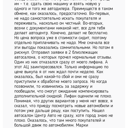
ин - т.е. сдать свою машину и взять новую у
одного и того же автодилера. Преимуществ в таком
обмене, как оказалось, предостаточно. Во-первых,
не надо самостоятельно искать покупателя и
переживать, насколько он честный. Во-вторых,
возни с документами никакой нет, все для тебя
делает автоцентр. Конечно, делает не бесплатно.
Но цена вопроса уже в стоимости сидит, поэтому
отдельно приплачивать не надо. Мне сначала все
эти выгоды показались сомнительными. Но потом я
рискнул. Отправил заявки в 2 близлежащих
автосалона, о которых прочел нормальные отзывы.
Один из них отказался сразу от моего лифана. А
этот АЦ заинтересовался. Только информацию по
цене выкупа я от них ждал почти неделю. Как
оказалось, был какой-то сбой и они не сразу
приступили к обработке моего запроса. Но когда
позвонили, то извинились за задержку и
пообещали, что смогут ожидание компенсировать
дополнительной скидкой. Лифан оценили не плохо.
Понимая, что других вариантов у меня нет вовсе, я
сказал, что приеду посмотреть новые автомобили и
потом уже дальше решу, как поступить. Нашел
автосалон Центр Авто не сразу, хотя город знаю не
плохо. Оказалось, что там много покупателей и
большой движ по автомобилям. Марки