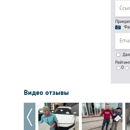
Прикре
Фа
Даю 
Рейтин
0
Видео отзывы