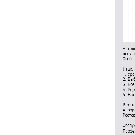
Автол
новую
Особе
Итак,
1. Ур
2. Вы
3. Во
4. Уд
5. На
В авт
Аврор
Росто
Обслу
Профе