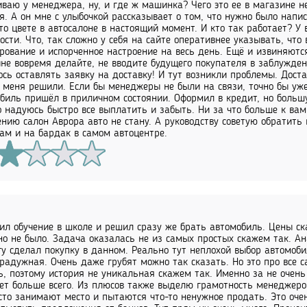
ваю у менеджера, ну, и где ж машинка? Чего это ее в магазине не
я. А он мне с улыбочкой рассказывает о том, что нужно было напис
то цвете в автосалоне в настоящий момент. И кто так работает? У
ости. Что, так сложно у себя на сайте оперативнее указывать, что 
рование и испорченное настроение на весь день. Ещё и извиняютс
не вовремя делайте, не вводите будущего покупателя в заблуждени
сь оставлять заявку на доставку! И тут возникли проблемы. Дост
 меня решили. Если бы менеджеры не были на связи, точно бы уже
биль пришёл в приличном состоянии. Оформил в кредит, но больш
о надуюсь быстро все выплатить и забыть. Ни за что больше к вам
нию салон Аврора авто не стану. А руководству советую обратить
ам и на бардак в самом автоцентре.
ил обучение в школе и решил сразу же брать автомобиль. Цены ск
но не было. Задача оказалась не из самых простых скажем так. А
гу сделал покупку в данном. Реально тут неплохой выбор автомоби
радужная. Очень даже грубят можно так сказать. Но это про все
ь, поэтому история не уникальная скажем так. Именно за не очен
ет больше всего. Из плюсов также выделю грамотность менеджеров
сто занимают место и пытаются что-то ненужное продать. Это оче