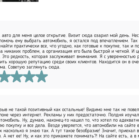
 авто для меня целое открытие. Визит сюда озарил мой день. Нес
помочь ему выбрать автомобиль, я остался под впечатлением. Так
найти практически все, что угодно, как готовые к покупке, так и 
а никаких проблем, а организация его была быстрой и четкой. И 
. Это редкость, которая заслуживает внимания. Я с уверенностью 
ить хорошую репутацию среди своих клиентов. Находится он в очен
ма. Советую заглянуть сюда.
зыв не такой позитивный как остальные! Видимо мне так не повел
лоне через интернет. Рекламы у них предостаточно. Полдня изучал
втомобиль. Ну, думаю, наконец-то нашел то, что хотел по адекватн
ю покупку и все дела. Везде уверяется, что автомобили на сайте 
х насколько я знаю так. А тут такое безобразие! Значит, приехал в
. А нет ее! Ну, и как это прикажете понимать?! На сайте есть, а в