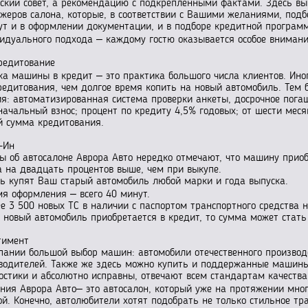
ский совет, а рекомендацию с подкреплёнными фактами. Здесь вы
жеров салона, которые, в соответствии с Вашими желаниями, подб
ут и в оформлении документации, и в подборе кредитной програм
идуального подхода – каждому гостю оказывается особое внимани
редитование
ка машины в кредит – это практика большого числа клиентов. Ино
редитования, чем долгое время копить на новый автомобиль. Тем б
ия: автоматизированная система проверки анкеты, досрочное пога
начальный взнос; процент по кредиту 4,5% годовых; от шести меся
й сумма кредитования.
-Ин
ы об автосалоне Аврора Авто нередко отмечают, что машину приоб
а на двадцать процентов выше, чем при выкупе.
сь купят Ваш старый автомобиль любой марки и года выпуска.
мя оформления – всего 40 минут.
ее 3 500 новых ТС в наличии с паспортом транспортного средства н
и новый автомобиль приобретается в кредит, то сумма может стать
тимент
пании большой выбор машин: автомобили отечественного производ
водителей. Также же здесь можно купить и поддержанные машины.
остики и абсолютно исправны, отвечают всем стандартам качества
ния Аврора Авто– это автосалон, который уже на протяжении мног
ой. Конечно, автолюбители хотят подобрать не только стильное тра