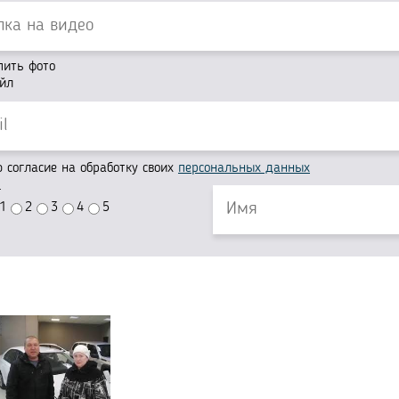
пить фото
йл
согласие на обработку своих
персональных данных
г
1
2
3
4
5