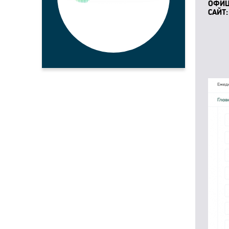
ОФИ
САЙТ: