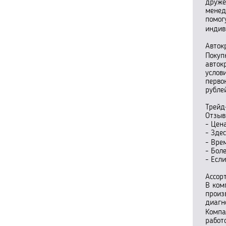
друже
менед
помог
индив
Авток
Покуп
авток
услов
перво
рубле
Трейд
Отзыв
- Цен
- Зде
- Вре
- Бол
- Есл
Ассор
В ком
произ
диагн
Компа
работ