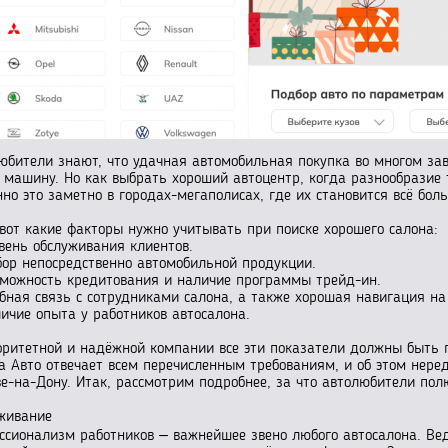
юбители знают, что удачная автомобильная покупка во многом зав
 машину. Но как выбрать хороший автоцентр, когда разнообразие 
нно это заметно в городах-мегаполисах, где их становится всё бол
 вот какие факторы нужно учитывать при поиске хорошего салона:
овень обслуживания клиентов.
бор непосредственно автомобильной продукции.
зможность кредитования и наличие программы трейд-ин.
обная связь с сотрудниками салона, а также хорошая навигация н
личие опыта у работников автосалона.
оритетной и надёжной компании все эти показатели должны быть 
а Авто отвечает всем перечисленным требованиям, и об этом нере
ве-на-Дону. Итак, рассмотрим подробнее, за что автолюбители по
живание
ссионализм работников – важнейшее звено любого автосалона. Ведь