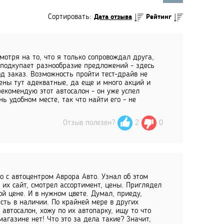
Сортировать:
Дата отзыва
Рейтинг
мотря на то, что я только сопровождал друга,
 подкупает разнообразие предложений - здесь
под заказ. Возможность пройти тест-драйв не
цены тут адекватные, да еще и много акций и
рекомендую этот автосалон - он уже успел
ь удобном месте, так что найти его - не
Отзыв полезен?
2
0
о с автоцентром Аврора Авто. Узнал об этом
 их сайт, смотрел ассортимент, цены. Приглядел
ой цене. И в нужном цвете. Думал, приеду,
есть в наличии. По крайней мере в других
 автосалон, хожу по их автопарку, ищу то что
 магазине нет! Что это за дела такие? Значит,