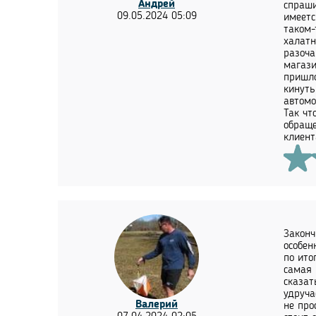
Андрей
спраши
09.05.2024 05:09
имеетс
таком-
халатн
разоча
магази
пришло
кинуть
автомо
Так чт
обраще
клиент
Законч
особен
по ито
самая 
сказат
удруча
Валерий
не про