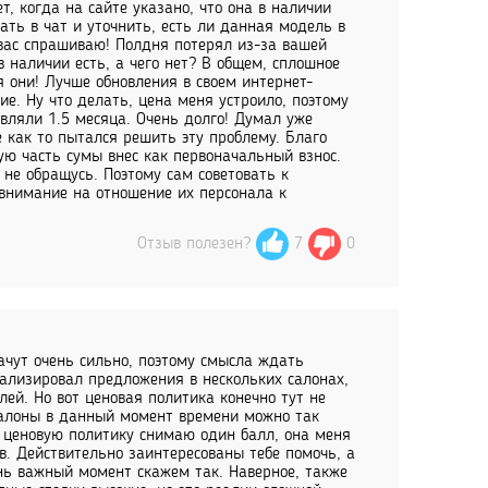
т, когда на сайте указано, что она в наличии
ать в чат и уточнить, есть ли данная модель в
 вас спрашиваю! Полдня потерял из-за вашей
в наличии есть, а чего нет? В общем, сплошное
я они! Лучше обновления в своем интернет-
е. Ну что делать, цена меня устроило, поэтому
авляли 1.5 месяца. Очень долго! Думал уже
 как то пытался решить эту проблему. Благо
ую часть сумы внес как первоначальный взнос.
 не обращусь. Поэтому сам советовать к
 внимание на отношение их персонала к
Отзыв полезен?
7
0
ачут очень сильно, поэтому смысла ждать
нализировал предложения в нескольких салонах,
лей. Но вот ценовая политика конечно тут не
 салоны в данный момент времени можно так
ь ценовую политику снимаю один балл, она меня
. Действительно заинтересованы тебе помочь, а
нь важный момент скажем так. Наверное, также