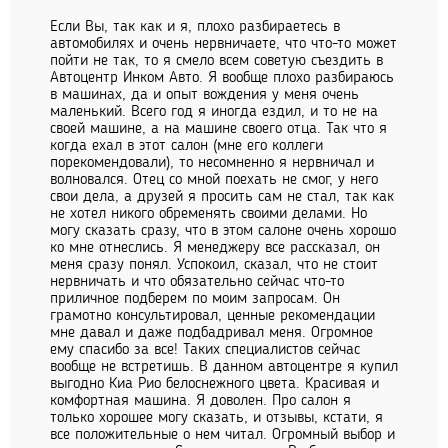
Если Вы, так как и я, плохо разбираетесь в
автомобилях и очень нервничаете, что что-то может
пойти не так, то я смело всем советую съездить в
Автоцентр Инком Авто. Я вообще плохо разбираюсь
в машинах, да и опыт вождения у меня очень
маленький. Всего год я иногда ездил, и то не на
своей машине, а на машине своего отца. Так что я
когда ехал в этот салон (мне его коллеги
порекомендовали), то несомненно я нервничал и
волновался. Отец со мной поехать не смог, у него
свои дела, а друзей я просить сам не стал, так как
не хотел никого обременять своими делами. Но
могу сказать сразу, что в этом салоне очень хорошо
ко мне отнеслись. Я менеджеру все рассказал, он
меня сразу понял. Успокоил, сказал, что не стоит
нервничать и что обязательно сейчас что-то
приличное подберем по моим запросам. Он
грамотно консультировал, ценные рекомендации
мне давал и даже подбадривал меня. Огромное
ему спасибо за все! Таких специалистов сейчас
вообще не встретишь. В данном автоцентре я купил
выгодно Киа Рио белоснежного цвета. Красивая и
комфортная машина. Я доволен. Про салон я
только хорошее могу сказать, и отзывы, кстати, я
все положительные о нем читал. Огромный выбор и