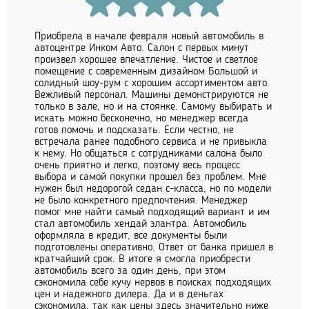
Приобрела в начале февраля новый автомобиль в
автоцентре Инком Авто. Салон с первых минут
произвел хорошее впечатление. Чистое и светлое
помещение с современным дизайном Большой и
солидный шоу-рум с хорошим ассортиментом авто.
Вежливый персонал. Машины демонстрируются не
только в зале, но и на стоянке. Самому выбирать и
искать можно бесконечно, но менеджер всегда
готов помочь и подсказать. Если честно, не
встречала ранее подобного сервиса и не привыкла
к нему. Но общаться с сотрудниками салона было
очень приятно и легко, поэтому весь процесс
выбора и самой покупки прошел без проблем. Мне
нужен был недорогой седан с-класса, но по модели
не было конкретного предпочтения. Менеджер
помог мне найти самый подходящий вариант и им
стал автомобиль хендай элантра. Автомобиль
оформляла в кредит, все документы были
подготовлены оперативно. Ответ от банка пришел в
кратчайший срок. В итоге я смогла приобрести
автомобиль всего за один день, при этом
сэкономила себе кучу нервов в поисках подходящих
цен и надежного дилера. Да и в деньгах
сэкономила, так как цены здесь значительно ниже