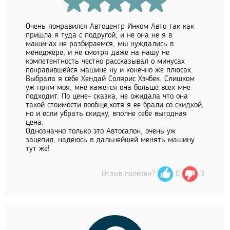
Очень понравился Автоцентр Инком Авто так как
пришла я туда с подругой, и не она не я в
машинах не разбираемся, мы нуждались в
менеджере, и не смотря даже на нашу не
компетентность честно рассказывал о минусах
понравившейся машине ну и конечно же плюсах.
Выбрала я себе Хендай Солярис Хэчбек. Слишком
уж прям моя, мне кажется она больше всех мне
подходит. По цене- сказка, не ожидала что она
такой стоимости вообще,хотя я ее брали со скидкой,
но и если убрать скидку, вполне себе выгодная
цена.
Однозначно только это Автосалон, очень уж
зацепил, надеюсь в дальнейшей менять машину
тут же!
Отзыв полезен?
0
0