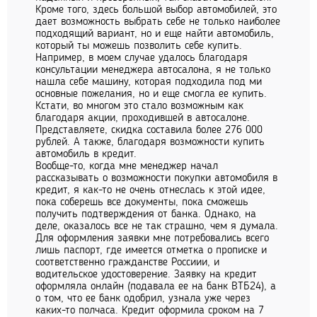
Кроме того, здесь большой выбор автомобилей, это
дает возможность выбрать себе не только наиболее
подходящий вариант, но и еще найти автомобиль,
который ты можешь позволить себе купить.
Например, в моем случае удалось благодаря
консультации менеджера автосалона, я не только
нашла себе машину, которая подходила под ми
основные пожелания, но и еще смогла ее купить.
Кстати, во многом это стало возможным как
благодаря акции, проходившей в автосалоне.
Представляете, скидка составила более 276 000
рублей. А также, благодаря возможности купить
автомобиль в кредит.
Вообще-то, когда мне менеджер начал
рассказывать о возможности покупки автомобиля в
кредит, я как-то не очень отнеслась к этой идее,
пока соберешь все документы, пока сможешь
получить подтверждения от банка. Однако, на
деле, оказалось все не так страшно, чем я думала.
Для оформления заявки мне потребовались всего
лишь паспорт, где имеется отметка о прописке и
соответственно гражданстве Россиии, и
водительское удостоверение. Заявку на кредит
оформляла онлайн (подавала ее на банк ВТБ24), а
о том, что ее банк одобрил, узнала уже через
каких-то полчаса. Кредит оформила сроком на 7