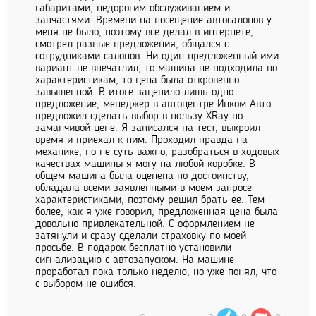
габаритами, недорогим обслуживанием и
запчастями. Времени на посещение автосалонов у
меня не было, поэтому все делал в интернете,
смотрел разные предложения, общался с
сотрудниками салонов. Ни один предложенный ими
вариант не впечатлил, то машина не подходила по
характеристикам, то цена была откровенно
завышенной. В итоге зацепило лишь одно
предложение, менеджер в автоцентре Инком Авто
предложил сделать выбор в пользу XRay по
заманчивой цене. Я записался на тест, выкроил
время и приехал к ним. Проходил правда на
механике, но не суть важно, разобраться в ходовых
качествах машины я могу на любой коробке. В
общем машина была оценена по достоинству,
обладала всеми заявленными в моем запросе
характеристиками, поэтому решил брать ее. Тем
более, как я уже говорил, предложенная цена была
довольно привлекательной. С оформлением не
затянули и сразу сделали страховку по моей
просьбе. В подарок бесплатно установили
сигнализацию с автозапуском. На машине
проработал пока только неделю, но уже понял, что
с выбором не ошибся.