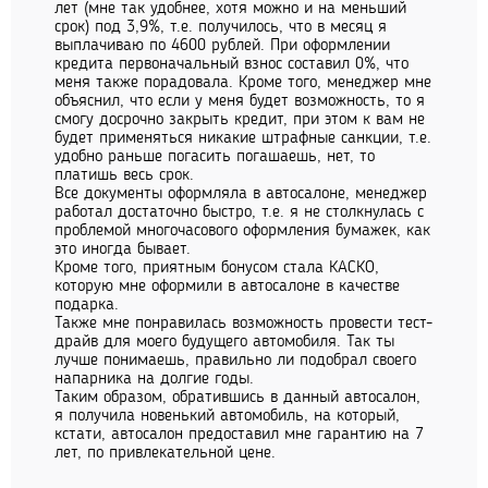
лет (мне так удобнее, хотя можно и на меньший
срок) под 3,9%, т.е. получилось, что в месяц я
выплачиваю по 4600 рублей. При оформлении
кредита первоначальный взнос составил 0%, что
меня также порадовала. Кроме того, менеджер мне
объяснил, что если у меня будет возможность, то я
смогу досрочно закрыть кредит, при этом к вам не
будет применяться никакие штрафные санкции, т.е.
удобно раньше погасить погашаешь, нет, то
платишь весь срок.
Все документы оформляла в автосалоне, менеджер
работал достаточно быстро, т.е. я не столкнулась с
проблемой многочасового оформления бумажек, как
это иногда бывает.
Кроме того, приятным бонусом стала КАСКО,
которую мне оформили в автосалоне в качестве
подарка.
Также мне понравилась возможность провести тест-
драйв для моего будущего автомобиля. Так ты
лучше понимаешь, правильно ли подобрал своего
напарника на долгие годы.
Таким образом, обратившись в данный автосалон,
я получила новенький автомобиль, на который,
кстати, автосалон предоставил мне гарантию на 7
лет, по привлекательной цене.