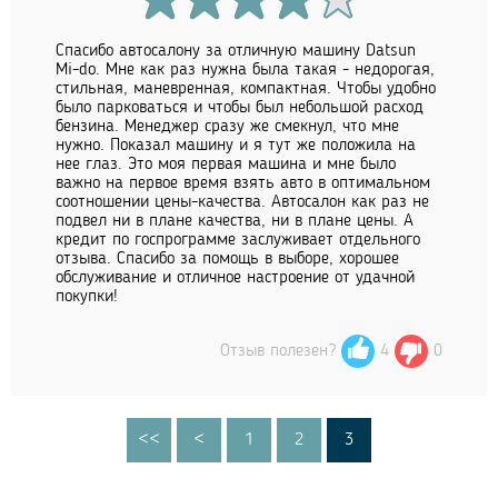
Спасибо автосалону за отличную машину Datsun
Mi-do. Мне как раз нужна была такая - недорогая,
стильная, маневренная, компактная. Чтобы удобно
было парковаться и чтобы был небольшой расход
бензина. Менеджер сразу же смекнул, что мне
нужно. Показал машину и я тут же положила на
нее глаз. Это моя первая машина и мне было
важно на первое время взять авто в оптимальном
соотношении цены-качества. Автосалон как раз не
подвел ни в плане качества, ни в плане цены. А
кредит по госпрограмме заслуживает отдельного
отзыва. Спасибо за помощь в выборе, хорошее
обслуживание и отличное настроение от удачной
покупки!
Отзыв полезен?
4
0
<<
<
1
2
3