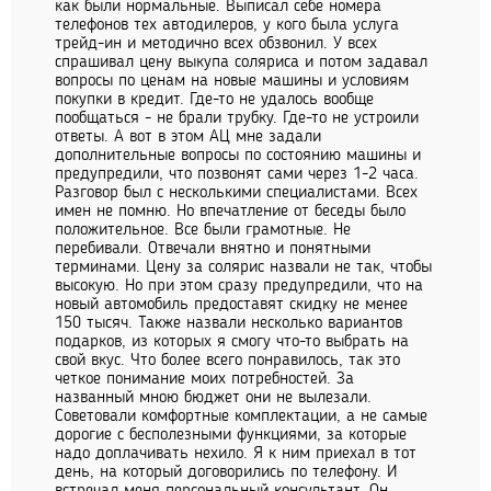
как были нормальные. Выписал себе номера
телефонов тех автодилеров, у кого была услуга
трейд-ин и методично всех обзвонил. У всех
спрашивал цену выкупа соляриса и потом задавал
вопросы по ценам на новые машины и условиям
покупки в кредит. Где-то не удалось вообще
пообщаться - не брали трубку. Где-то не устроили
ответы. А вот в этом АЦ мне задали
дополнительные вопросы по состоянию машины и
предупредили, что позвонят сами через 1-2 часа.
Разговор был с несколькими специалистами. Всех
имен не помню. Но впечатление от беседы было
положительное. Все были грамотные. Не
перебивали. Отвечали внятно и понятными
терминами. Цену за солярис назвали не так, чтобы
высокую. Но при этом сразу предупредили, что на
новый автомобиль предоставят скидку не менее
150 тысяч. Также назвали несколько вариантов
подарков, из которых я смогу что-то выбрать на
свой вкус. Что более всего понравилось, так это
четкое понимание моих потребностей. За
названный мною бюджет они не вылезали.
Советовали комфортные комплектации, а не самые
дорогие с бесполезными функциями, за которые
надо доплачивать нехило. Я к ним приехал в тот
день, на который договорились по телефону. И