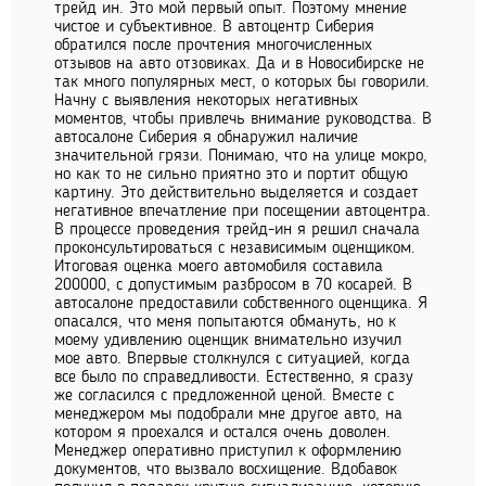
трейд ин. Это мой первый опыт. Поэтому мнение
чистое и субъективное. В автоцентр Сиберия
обратился после прочтения многочисленных
отзывов на авто отзовиках. Да и в Новосибирске не
так много популярных мест, о которых бы говорили.
Начну с выявления некоторых негативных
моментов, чтобы привлечь внимание руководства. В
автосалоне Сиберия я обнаружил наличие
значительной грязи. Понимаю, что на улице мокро,
но как то не сильно приятно это и портит общую
картину. Это действительно выделяется и создает
негативное впечатление при посещении автоцентра.
В процессе проведения трейд-ин я решил сначала
проконсультироваться с независимым оценщиком.
Итоговая оценка моего автомобиля составила
200000, с допустимым разбросом в 70 косарей. В
автосалоне предоставили собственного оценщика. Я
опасался, что меня попытаются обмануть, но к
моему удивлению оценщик внимательно изучил
мое авто. Впервые столкнулся с ситуацией, когда
все было по справедливости. Естественно, я сразу
же согласился с предложенной ценой. Вместе с
менеджером мы подобрали мне другое авто, на
котором я проехался и остался очень доволен.
Менеджер оперативно приступил к оформлению
документов, что вызвало восхищение. Вдобавок