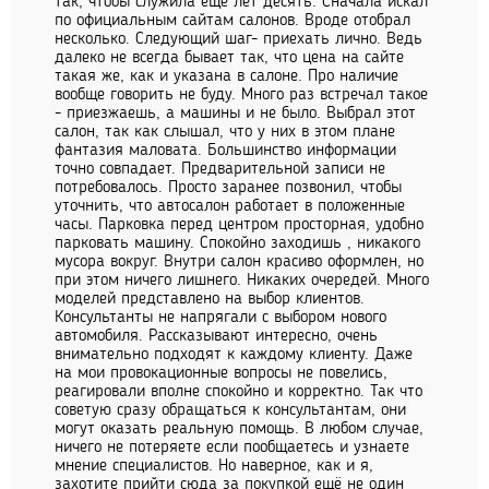
так, чтобы служила ещё лет десять. Сначала искал
по официальным сайтам салонов. Вроде отобрал
несколько. Следующий шаг- приехать лично. Ведь
далеко не всегда бывает так, что цена на сайте
такая же, как и указана в салоне. Про наличие
вообще говорить не буду. Много раз встречал такое
- приезжаешь, а машины и не было. Выбрал этот
салон, так как слышал, что у них в этом плане
фантазия маловата. Большинство информации
точно совпадает. Предварительной записи не
потребовалось. Просто заранее позвонил, чтобы
уточнить, что автосалон работает в положенные
часы. Парковка перед центром просторная, удобно
парковать машину. Спокойно заходишь , никакого
мусора вокруг. Внутри салон красиво оформлен, но
при этом ничего лишнего. Никаких очередей. Много
моделей представлено на выбор клиентов.
Консультанты не напрягали с выбором нового
автомобиля. Рассказывают интересно, очень
внимательно подходят к каждому клиенту. Даже
на мои провокационные вопросы не повелись,
реагировали вполне спокойно и корректно. Так что
советую сразу обращаться к консультантам, они
могут оказать реальную помощь. В любом случае,
ничего не потеряете если пообщаетесь и узнаете
мнение специалистов. Но наверное, как и я,
захотите прийти сюда за покупкой ещё не один