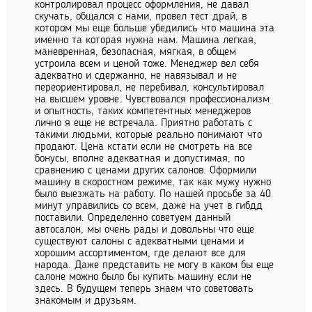
контролировал процесс оформления, не давал
скучать, общался с нами, провел тест драй, в
котором мы еще больше убедились что машина эта
именно та которая нужна нам. Машина легкая,
маневренная, безопасная, мягкая, в общем
устроила всем и ценой тоже. Менеджер вел себя
адекватно и сдержанно, не навязывал и не
переориентировал, не перебивал, консультировал
на высшем уровне. Чувствовался профессионализм
и опытность, таких компетентных менеджеров
лично я еще не встречала. Приятно работать с
такими людьми, которые реально понимают что
продают. Цена кстати если не смотреть на все
бонусы, вполне адекватная и допустимая, по
сравнению с ценами других салонов. Оформили
машину в скоростном режиме, так как мужу нужно
было выезжать на работу. По нашей просьбе за 40
минут управились со всем, даже на учет в гибдд
поставили. Определенно советуем данный
автосалон, мы очень рады и довольны что еще
существуют салоны с адекватными ценами и
хорошим ассортиментом, где делают все для
народа. Даже представить не могу в каком бы еще
салоне можно было бы купить машину если не
здесь. В будущем теперь знаем что советовать
знакомым и друзьям.