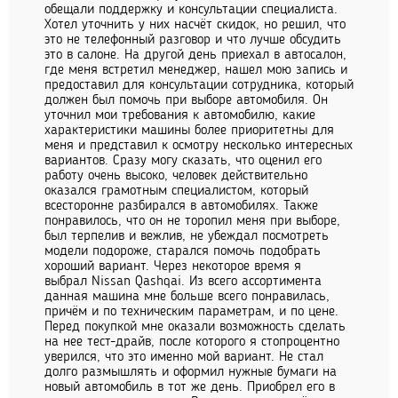
обещали поддержку и консультации специалиста.
Хотел уточнить у них насчёт скидок, но решил, что
это не телефонный разговор и что лучше обсудить
это в салоне. На другой день приехал в автосалон,
где меня встретил менеджер, нашел мою запись и
предоставил для консультации сотрудника, который
должен был помочь при выборе автомобиля. Он
уточнил мои требования к автомобилю, какие
характеристики машины более приоритетны для
меня и представил к осмотру несколько интересных
вариантов. Сразу могу сказать, что оценил его
работу очень высоко, человек действительно
оказался грамотным специалистом, который
всесторонне разбирался в автомобилях. Также
понравилось, что он не торопил меня при выборе,
был терпелив и вежлив, не убеждал посмотреть
модели подороже, старался помочь подобрать
хороший вариант. Через некоторое время я
выбрал Nissan Qashqai. Из всего ассортимента
данная машина мне больше всего понравилась,
причём и по техническим параметрам, и по цене.
Перед покупкой мне оказали возможность сделать
на нее тест-драйв, после которого я стопроцентно
уверился, что это именно мой вариант. Не стал
долго размышлять и оформил нужные бумаги на
новый автомобиль в тот же день. Приобрел его в