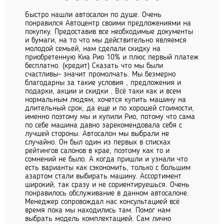
Быстро нашли автосалон по душе. Очень
понравился Автоцентр своими предложениями на
покупку. Предоставив все необходимые документы
и бумаги, на то что мы действительно являемся
молодой семьей, нам сделали скидку на
приобретенную Киа Рио 10% и плюс первый платеж
бесплатно. (кредит) Сказать что мы были
счастливы- значит промолчать. Мы безмерно
благодарны за такие условия , предложения и
подарки, акции и скидки . Всё таки как и всем
нормальным людям, хочется купить машину на
длительный срок, да еще и по хорошей стоимости,
именно поэтому мы и купили Рио, потому что сама
по себе машина давно зарекомендовала себя с
лучшей стороны. Автосалон мы выбрали не
случайно. Он был один из первых в списках
рейтингов салонов в крае, поэтому как то и
сомнений не было. А когда пришли и узнали что
есть варианты как сэкономить, только с большим
азартом стали выбирать машину. Ассортимент
широкий, так сразу и не сориентируешься. Очень
понравилось обслуживание в данном автосалоне.
Менеджер сопровождал нас консультацией всё
время пока мы находились там. Помог нам
выбрать модель комплектацией. Сам лично