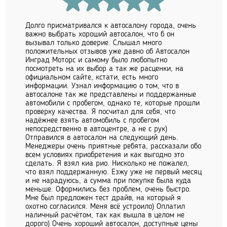
Долго присматривался к автосалону города, очень
важно выбрать хороший автосалон, что б он
вызывал только доверие. Слышал много
положительных отзывов уже давно об Автосалон
Инград Моторс и самому было любопытно
посмотреть на их выбор а так же расценки, на
официальном сайте, кстати, есть много
информации. Узнал информацию о том, что в
автосалоне так же представлены и поддержанные
автомобили с пробегом, однако те, которые прошли
проверку качества. Я посчитал для себя, что
надёжнее взять автомобиль с пробегом
непосредственно в автоцентре, а не с рук)
Отправился в автосалон на следующий день.
Менеджеры очень приятные ребята, рассказали обо
всем условиях приобретения и как выгодно это
сделать. Я взял киа рио. Нисколько не пожалел,
что взял поддержанную. Езжу уже не первый месяц
и не нарадуюсь, а сумма при покупке была куда
меньше. Оформились без проблем, очень быстро.
Мне был предложен тест драйв, на который я
охотно согласился. Меня всё устроило) Оплатил
наличный расчётом, так как вышла в целом не
дорого) Очень хороший автосалон, доступные цены