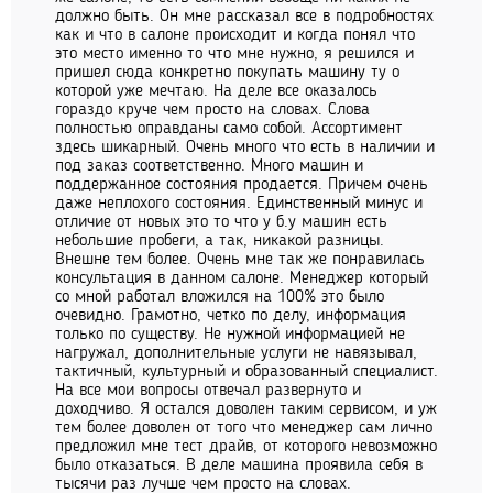
должно быть. Он мне рассказал все в подробностях
как и что в салоне происходит и когда понял что
это место именно то что мне нужно, я решился и
пришел сюда конкретно покупать машину ту о
которой уже мечтаю. На деле все оказалось
гораздо круче чем просто на словах. Слова
полностью оправданы само собой. Ассортимент
здесь шикарный. Очень много что есть в наличии и
под заказ соответственно. Много машин и
поддержанное состояния продается. Причем очень
даже неплохого состояния. Единственный минус и
отличие от новых это то что у б.у машин есть
небольшие пробеги, а так, никакой разницы.
Внешне тем более. Очень мне так же понравилась
консультация в данном салоне. Менеджер который
со мной работал вложился на 100% это было
очевидно. Грамотно, четко по делу, информация
только по существу. Не нужной информацией не
нагружал, дополнительные услуги не навязывал,
тактичный, культурный и образованный специалист.
На все мои вопросы отвечал развернуто и
доходчиво. Я остался доволен таким сервисом, и уж
тем более доволен от того что менеджер сам лично
предложил мне тест драйв, от которого невозможно
было отказаться. В деле машина проявила себя в
тысячи раз лучше чем просто на словах.