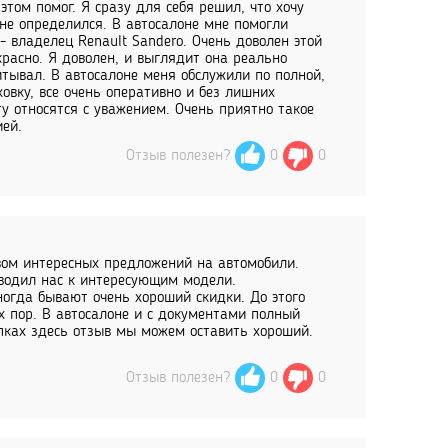
том помог. Я сразу для себя решил, что хочу
 не определился. В автосалоне мне помогли
 владелец Renault Sandero. Очень доволен этой
красно. Я доволен, и выглядит она реально
читывал. В автосалоне меня обслужили по полной,
овку, все очень оперативно и без лишних
у относятся с уважением. Очень приятно такое
ией.
Отзыв полезен?
0
0
вом интересных предложений на автомобили.
водил нас к интересующим модели.
ногда бывают очень хороший скидки. До этого
х пор. В автосалоне и с документами полный
упках здесь отзыв мы можем оставить хороший.
Отзыв полезен?
0
0