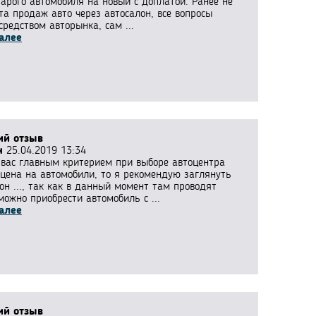
тарого автомобиля на новый с доплатой. Ранее не
та продаж авто через автосалон, все вопросы
редством авторынка, сам ...
алее
ий отзыв
н
25.04.2019 13:34
 вас главным критерием при выборе автоцентра
 цена на автомобили, то я рекомендую заглянуть
он ..., так как в данный момент там проводят
ожно приобрести автомобиль с ...
алее
ий отзыв