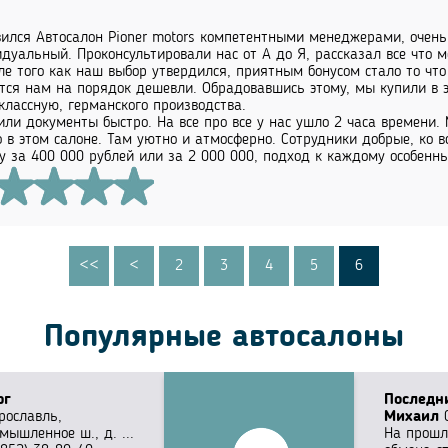
ился Автосалон Pioner motors компетентными менеджерами, очень
дуальный. Проконсультировали нас от А до Я, рассказал все что 
ле того как наш выбор утвердился, приятным бонусом стало то чт
тся нам на порядок дешевли. Обрадовавшись этому, мы купили в 
классную, германского производства.
ли документы быстро. На все про все у нас ушло 2 часа времени.
 в этом салоне. Там уютно и атмосферно. Сотрудники добрые, ко в
 за 400 000 рублей или за 2 000 000, подход к каждому особенны
<<
<
2
3
4
5
6
Популярные автосалоны
рг
Последн
Ярославль,
Михаил
0
мышленное ш., д. ...
На прошл