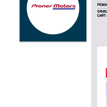
РЕЖИ
ОФИ
САЙТ: