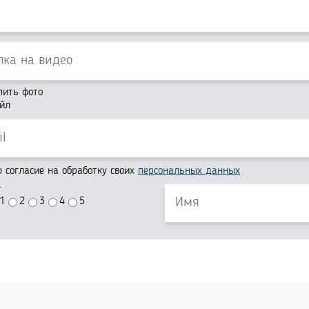
пить фото
йл
согласие на обработку своих
персональных данных
г
1
2
3
4
5