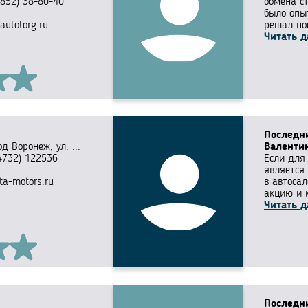
4852) 38-80-40
обмена с
было опы
-autotorg.ru
решал пос
Читать д
Последн
од Воронеж, ул. ...
Валенти
4732) 122536
Если для
является
ta-motors.ru
в автосал
акцию и м
Читать д
Последн