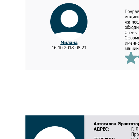
Понрав
индиви
же пос
обходи
Очень 
Оформи
Милана
именно
16.10.2018 08:21
машину
Автосалон Яравтото
АДРЕС:
Г. 
Про