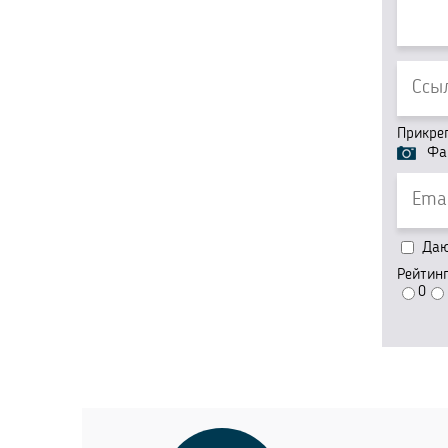
Прикре
Фа
Даю 
Рейтин
0