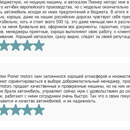
бюджетную, но мощную машину, и автосалон Пионер моторс мне в э
то хетчбек европейского производства, но с моделью окончательно
ь автомобиль исходя из моих предпочтений и бюджета. В итоге я -
ю, хороша, даже на наших российских дорогах чувствует себя пре
табельно, хоть и стоит всего 500 тр, это даже меньше,чем я расс
 за меня буквально все, оформили все документы, гарантию, страх
ов, менеджеры приятные, хорошо выполняют свою работу, к клиент
ивание. Хороший автосалон, сразу видно, следят за своей репутац
лон Pioner motors нам запомнился хорошей атмосферой и множест
мог сориентироваться в выборе доброжелательный менеджер, про
 motors продает качественные и проверенные машины, но на них и
же брали автомобиль, управляет сейчас муж с удовольствием до си
к, работают с ними сотрудники очень быстро. Так что о своих пок
авится и качество автомобилей, и их надежность.