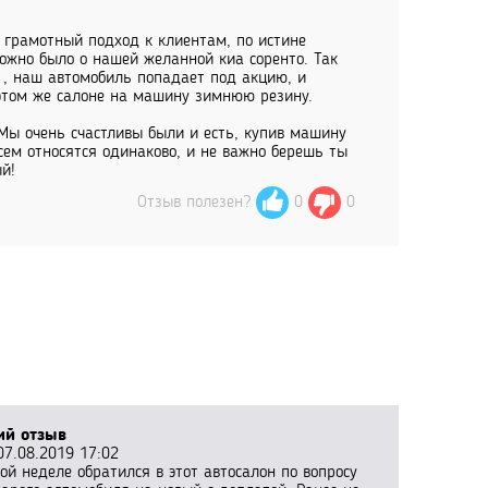
 грамотный подход к клиентам, по истине
можно было о нашей желанной киа соренто. Так
о , наш автомобиль попадает под акцию, и
этом же салоне на машину зимнюю резину.
 Мы очень счастливы были и есть, купив машину
сем относятся одинаково, и не важно берешь ты
й!
Отзыв полезен?
0
0
ий отзыв
7.08.2019 17:02
ой неделе обратился в этот автосалон по вопросу