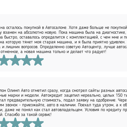
на осталось покупкой в Автосалоне. Хотя даже больше не покупко
 взамен на абсолютно новую. Пока машина была на диагностике, 
а быстро, оставалось определится с комплектацией, с чем мне и 
на которую тянет моя старая машина, и я была приятно удивлен. 
 и лишних вопросов. Определенно советую Автоцентр, лучше автос
 отменное, а новая машина только и делает что радует!
лон Олимп Авто отметил сразу, когда смотрел сайты разных автос
ные марки и модели. Автокредит зацепил нереально, целых 150 т
тал предварительную стоимость, подал заявку на одобрение. Через
им звонок - приезжайте, авто в наличии. Поехал туда утром, а к о
и, даже не понял как стал автовладельцем. Условия по кредиту п
й. Спасибо за такой сервис!