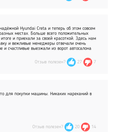
адёжной Hyundai Creta и теперь об этом совсем
 разных местах. Больше всего положительных
итоге и приехали за своей красоткой. Здесь нам
авку и вежливые менеджеры отвечали очень
е и счастливые выезжали из ворот автосалона
Отзыв полезен?
27
7
сто для покупки машины. Никаких нареканий в
Отзыв полезен?
20
14