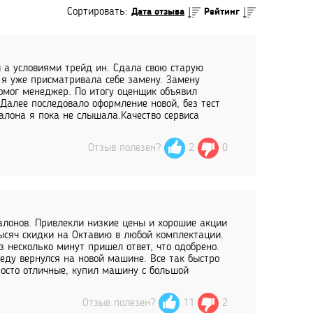
Сортировать:
Дата отзыва
Рейтинг
й а условиями трейд ин. Сдала свою старую
я уже присматривала себе замену. Замену
помог менеджер. По итогу оценщик объявил
Далее последовало оформление новой, без тест
алона я пока не слышала.Качество сервиса
Отзыв полезен?
2
0
алонов. Привлекли низкие цены и хорошие акции
ысяч скидки на Октавию в любой комплектации.
 несколько минут пришел ответ, что одобрено.
беду вернулся на новой машине. Все так быстро
росто отличные, купил машину с большой
Отзыв полезен?
11
2