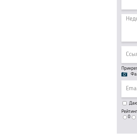
Прикре
Фа
Даю 
Рейтин
0