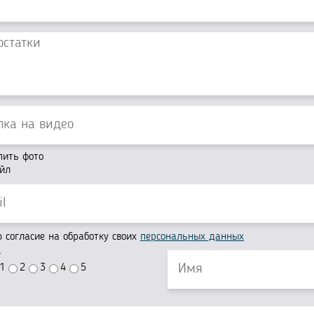
пить фото
йл
согласие на обработку своих
персональных данных
г
1
2
3
4
5