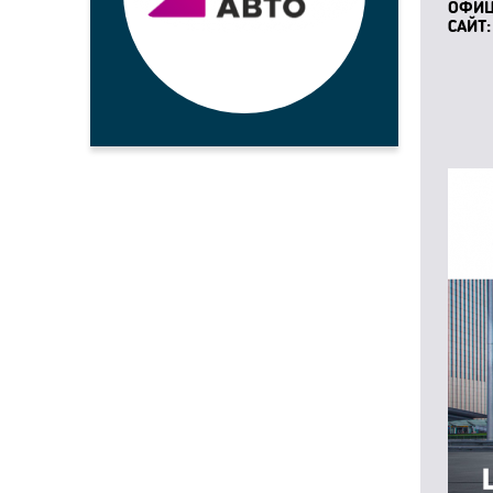
ОФИ
САЙТ: