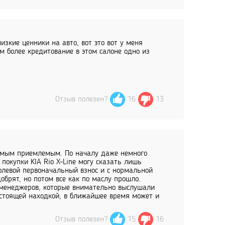
зкие ценники на авто, вот это вот у меня
м более кредитование в этом салоне одно из
Отзыв полезен?
16
13
самым приемлемым. По началу даже немного
покупки KIA Rio X-Line могу сказать лишь
олевой первоначальный взнос и с нормальной
обрят, но потом все как по маслу прошло.
 менеджеров, которые внимательно выслушали
стоящей находкой, в ближайшее время может и
Отзыв полезен?
15
16