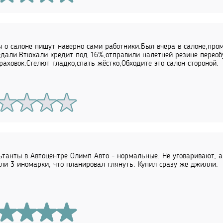
 о салоне пишут наверно сами работники.Был вчера в салоне,про
едали.Втюхали кредит под 16%,отправили налетней резине переобу
раховок.Стелют гладко,спать жёстко,Обходите это салон стороной.
ьтанты в Автоцентре Олимп Авто - нормальные. Не уговаривают, а
ли 3 иномарки, что планировал глянуть. Купил сразу же джилли.